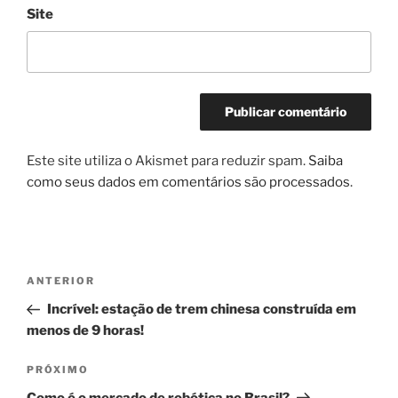
Site
Este site utiliza o Akismet para reduzir spam.
Saiba
como seus dados em comentários são processados
.
Navegação
Post
ANTERIOR
de
anterior
Incrível: estação de trem chinesa construída em
Post
menos de 9 horas!
Próximo
PRÓXIMO
post
Como é o mercado de robótica no Brasil?