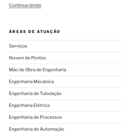
“Cinco
Continue lendo
projetos
incríveis
que
ÁREAS DE ATUAÇÃO
provam
que
Serviços
é
possível
Nuvem de Pontos
gerar
energia
Mão de Obra de Engenharia
limpa
Engenharia Mecânica
e
renovável
Engenharia de Tubulação
no
dia
Engenharia Elétrica
a
Engenharia de Processos
dia”
Engenharia de Automação