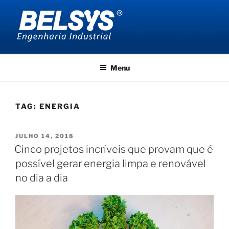
Pular
para
o
conteúdo
BELSYS ENGENHARIA
projetos de engenharia industrial
Menu
TAG:
ENERGIA
PUBLICADO
JULHO 14, 2018
EM
Cinco projetos incríveis que provam que é
possível gerar energia limpa e renovável
no dia a dia