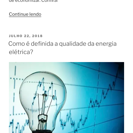
de economizar. Confira!
“Conheça
Continue lendo
4
dicas
para
PUBLICADO
JULHO 22, 2018
EM
diminuir
Como é definida a qualidade da energia
a
elétrica?
conta
de
luz!”