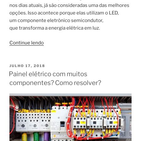
nos dias atuais, já são consideradas uma das melhores
opções. Isso acontece porque elas utilizam o LED,
um componente eletrônico semicondutor,
que transforma a energia elétrica em luz.
“Conheça
Continue lendo
as
vantagens
das
PUBLICADO
JULHO 17, 2018
EM
lâmpadas
Painel elétrico com muitos
de
componentes? Como resolver?
LED
na
iluminação”