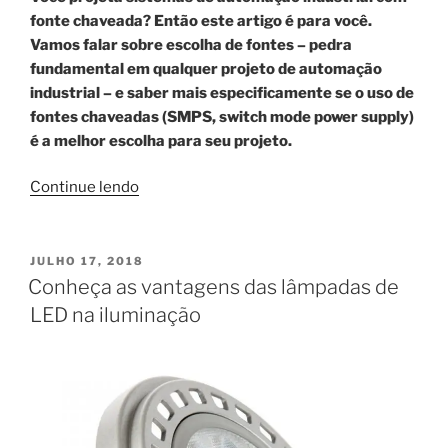
fonte chaveada? Então este artigo é para você.
Vamos falar sobre escolha de fontes – pedra
fundamental em qualquer projeto de automação
industrial – e saber mais especificamente se o uso de
fontes chaveadas (SMPS, switch mode power supply)
é a melhor escolha para seu projeto.
“FONTE
Continue lendo
CHAVEADA:
Melhor
opção
PUBLICADO
JULHO 17, 2018
EM
para
Conheça as vantagens das lâmpadas de
instalação?”
LED na iluminação