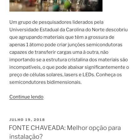
Um grupo de pesquisadores liderados pela
Universidade Estadual da Carolina do Norte descobriu
que agrupando materiais que têm a grossura de
apenas 1 átomo pode criar junções semicondutoras
capazes de transferir cargas uma à outra, não
importando se a estrutura cristalina dos materiais são
incompatíveis, o que pode abaixar significantemente o
preço de células solares, lasers e LEDs. Conheça os
semicondutores bidimensionais.
“Conheça
Continue lendo
os
Semicondutores
Bidimensionais”
PUBLICADO
JULHO 19, 2018
EM
FONTE CHAVEADA: Melhor opção para
instalação?