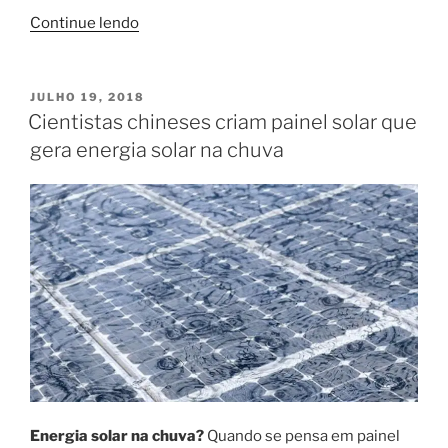
“17
Continue lendo
Dicas
para
conservar
PUBLICADO
JULHO 19, 2018
EM
a
Cientistas chineses criam painel solar que
instalação
gera energia solar na chuva
elétrica
da
sua
casa”
Energia solar na chuva?
Quando se pensa em painel