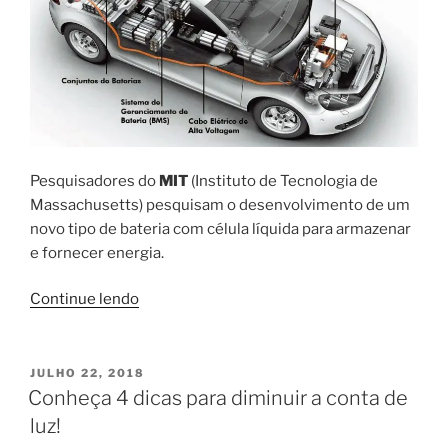
Pesquisadores do
MIT
(Instituto de Tecnologia de
Massachusetts) pesquisam o desenvolvimento de um
novo tipo de bateria com célula líquida para armazenar
e fornecer energia.
“Bateria
Continue lendo
com
célula
líquida
PUBLICADO
JULHO 22, 2018
EM
de
Conheça 4 dicas para diminuir a conta de
energia
luz!
para