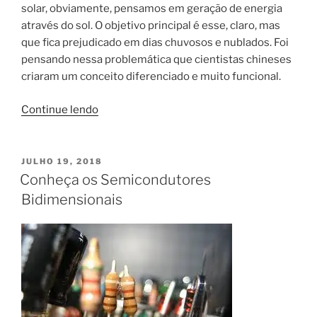
solar, obviamente, pensamos em geração de energia
através do sol. O objetivo principal é esse, claro, mas
que fica prejudicado em dias chuvosos e nublados. Foi
pensando nessa problemática que cientistas chineses
criaram um conceito diferenciado e muito funcional.
“Cientistas
Continue lendo
chineses
criam
painel
PUBLICADO
JULHO 19, 2018
EM
solar
Conheça os Semicondutores
que
Bidimensionais
gera
energia
solar
na
chuva”