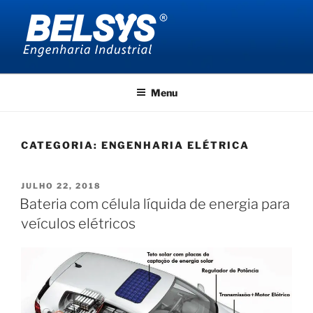
Pular
para
o
conteúdo
BELSYS ENGENHARIA
projetos de engenharia industrial
Menu
CATEGORIA:
ENGENHARIA ELÉTRICA
PUBLICADO
JULHO 22, 2018
EM
Bateria com célula líquida de energia para
veículos elétricos