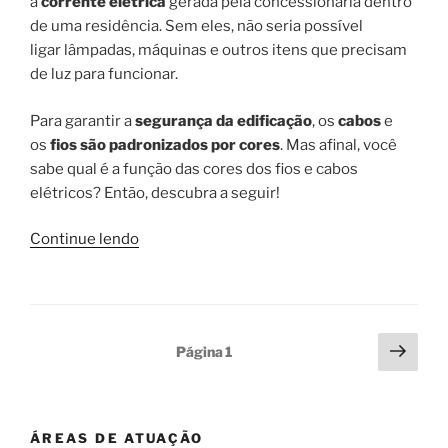
a
corrente elétrica
gerada pela concessionária dentro
de uma residência. Sem eles, não seria possível
ligar lâmpadas, máquinas e outros itens que precisam
de luz para funcionar.
Para garantir a
segurança da edificação
, os
cabos
e
os
fios são padronizados por cores
. Mas afinal, você
sabe qual é a função das cores dos fios e cabos
elétricos? Então, descubra a seguir!
“Materiais
Continue lendo
elétricos:
entenda
a
função
Paginação
Próx
Página
1
das
pági
de
cores
posts
dos
fios
ÁREAS DE ATUAÇÃO