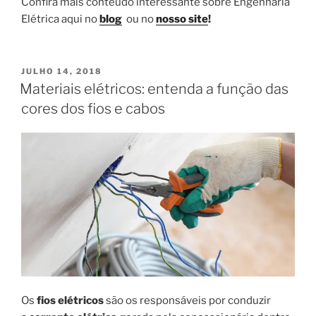
Confira mais conteúdo interessante sobre Engenharia
Elétrica aqui no
blog
ou no
nosso site
!
PUBLICADO
JULHO 14, 2018
EM
Materiais elétricos: entenda a função das
cores dos fios e cabos
Os
fios elétricos
são os responsáveis por conduzir