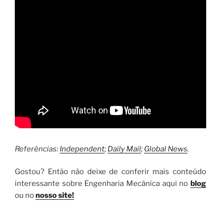
Referências:
Independent
;
Daily Mail
;
Global News
.
Gostou? Então não deixe de conferir mais conteúdo
interessante sobre Engenharia Mecânica aqui no
blog
ou no
nosso site!