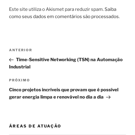
Este site utiliza o Akismet para reduzir spam.
Saiba
como seus dados em comentários são processados
.
Navegação
Post
ANTERIOR
de
anterior
Time-Sensitive Networking (TSN) na Automação
Post
Industrial
Próximo
PRÓXIMO
post
Cinco projetos incríveis que provam que é possível
gerar energia limpa e renovável no dia a dia
ÁREAS DE ATUAÇÃO