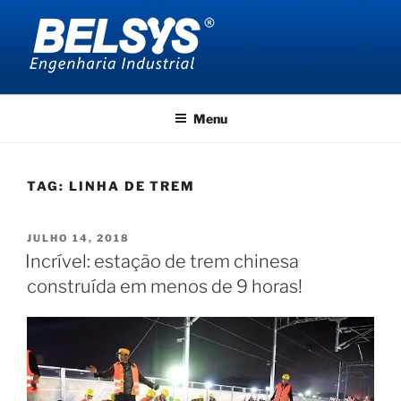
Pular
para
o
conteúdo
BELSYS ENGENHARIA
projetos de engenharia industrial
Menu
TAG:
LINHA DE TREM
PUBLICADO
JULHO 14, 2018
EM
Incrível: estação de trem chinesa
construída em menos de 9 horas!