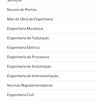
Serviços
em
menos
Nuvem de Pontos
de
9
Mão de Obra de Engenharia
horas!”
Engenharia Mecânica
Engenharia de Tubulação
Engenharia Elétrica
Engenharia de Processos
Engenharia de Automação
Engenharia de Instrumentação
Normas Regulamentadoras
Engenharia Civil