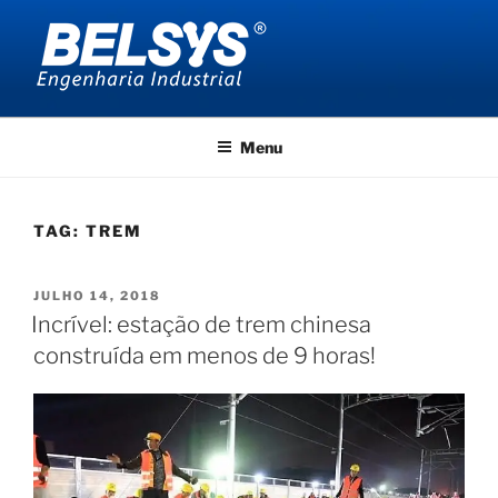
Pular
para
o
conteúdo
BELSYS ENGENHARIA
projetos de engenharia industrial
Menu
TAG:
TREM
PUBLICADO
JULHO 14, 2018
EM
Incrível: estação de trem chinesa
construída em menos de 9 horas!