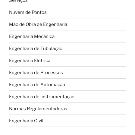
Serviços
em
menos
Nuvem de Pontos
de
9
Mão de Obra de Engenharia
horas!”
Engenharia Mecânica
Engenharia de Tubulação
Engenharia Elétrica
Engenharia de Processos
Engenharia de Automação
Engenharia de Instrumentação
Normas Regulamentadoras
Engenharia Civil