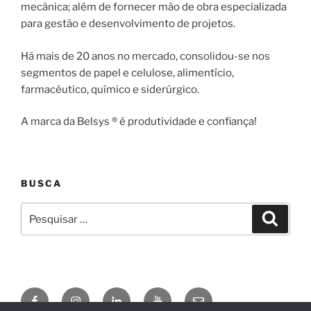
mecânica; além de fornecer mão de obra especializada
para gestão e desenvolvimento de projetos.
Há mais de 20 anos no mercado, consolidou-se nos
segmentos de papel e celulose, alimentício,
farmacêutico, químico e siderúrgico.
A marca da Belsys ® é produtividade e confiança!
BUSCA
Pesquisar
Pesqui
por:
Facebook
Instagram
Linkedin
YouTube
E-