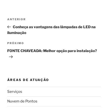
Navegação
Post
ANTERIOR
de
anterior
Conheça as vantagens das lâmpadas de LED na
Post
iluminação
Próximo
PRÓXIMO
post
FONTE CHAVEADA: Melhor opção para instalação?
ÁREAS DE ATUAÇÃO
Serviços
Nuvem de Pontos