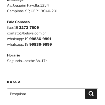
Av. Joaquim Payolla, 1334
Campinas, SP, CEP: 13040-201
Fale Conosco
fixo: 19
3272-7609
contato@belsys.com.br
whatsapp: 19
99836-9891
whatsapp: 19
99836-9899
Horário
Segunda—sexta: 8h–17h
BUSCA
Pesquisar
Pesqui
por: