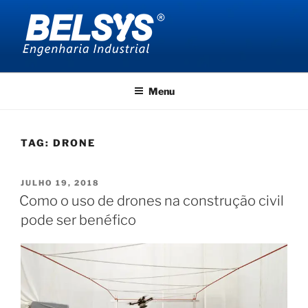
Pular
para
o
conteúdo
BELSYS ENGENHARIA
projetos de engenharia industrial
Menu
TAG:
DRONE
PUBLICADO
JULHO 19, 2018
EM
Como o uso de drones na construção civil
pode ser benéfico