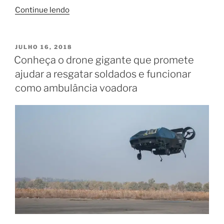
“Como
Continue lendo
o
uso
de
PUBLICADO
JULHO 16, 2018
EM
drones
Conheça o drone gigante que promete
na
ajudar a resgatar soldados e funcionar
construção
como ambulância voadora
civil
pode
ser
benéfico”