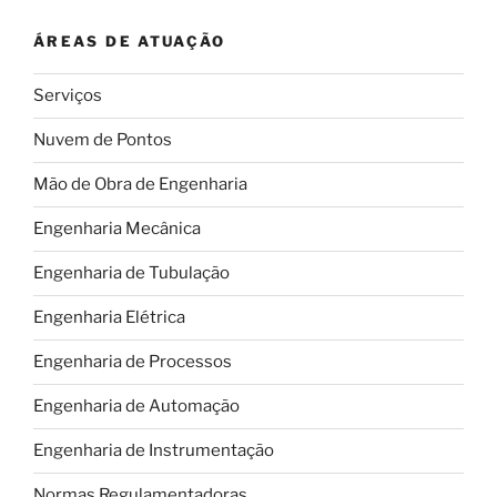
gigante
ÁREAS DE ATUAÇÃO
que
promete
Serviços
ajudar
a
Nuvem de Pontos
resgatar
soldados
Mão de Obra de Engenharia
e
Engenharia Mecânica
funcionar
como
Engenharia de Tubulação
ambulância
voadora”
Engenharia Elétrica
Engenharia de Processos
Engenharia de Automação
Engenharia de Instrumentação
Normas Regulamentadoras