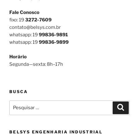
Fale Conosco
fixo: 19
3272-7609
contato@belsys.com.br
whatsapp: 19
99836-9891
whatsapp: 19
99836-9899
Horário
Segunda—sexta: 8h–17h
BUSCA
Pesquisar
Pesqui
por:
BELSYS ENGENHARIA INDUSTRIAL