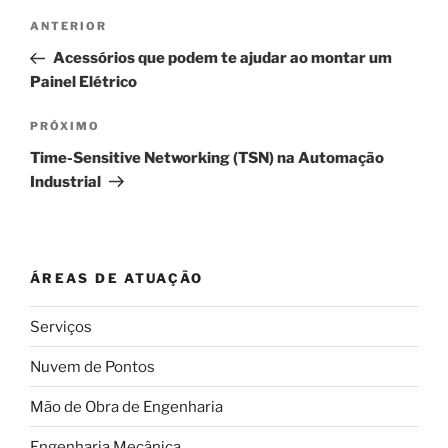
Navegação
Post
ANTERIOR
de
anterior
Acessórios que podem te ajudar ao montar um
Post
Painel Elétrico
Próximo
PRÓXIMO
post
Time-Sensitive Networking (TSN) na Automação
Industrial
ÁREAS DE ATUAÇÃO
Serviços
Nuvem de Pontos
Mão de Obra de Engenharia
Engenharia Mecânica