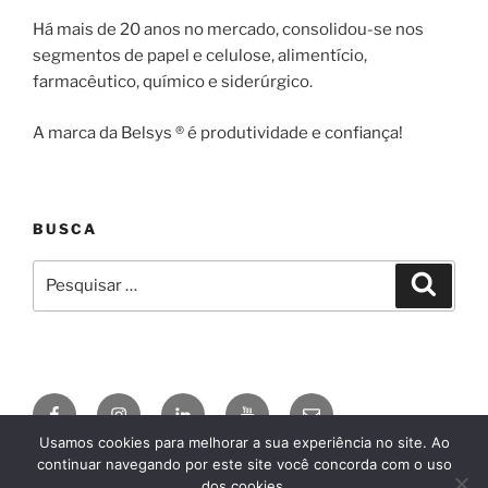
Há mais de 20 anos no mercado, consolidou-se nos
segmentos de papel e celulose, alimentício,
farmacêutico, químico e siderúrgico.
A marca da Belsys ® é produtividade e confiança!
BUSCA
Pesquisar
Pesqui
por:
Facebook
Instagram
Linkedin
YouTube
E-
mail
Usamos cookies para melhorar a sua experiência no site. Ao
continuar navegando por este site você concorda com o uso
© 2026
BELSYS ENGENHARIA
AgDSN
, by
Claudio
dos cookies.