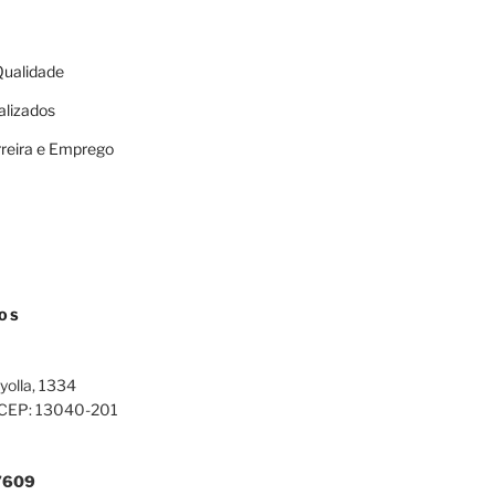
 Qualidade
alizados
rreira e Emprego
OS
yolla, 1334
 CEP: 13040-201
7609