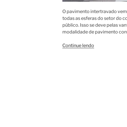
O pavimento intertravado ve
todas as esferas do setor do co
público. Isso se deve pelas va
modalidade de pavimento con
“Pavimento
Continue lendo
intertravado:
vantagens
que
vão
muito
além
da
estética”