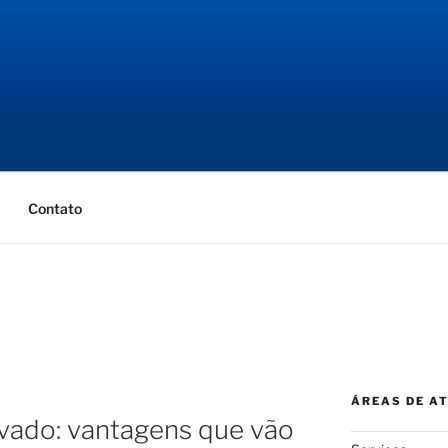
NGENHARIA
ial
Contato
ÁREAS DE A
avado: vantagens que vão