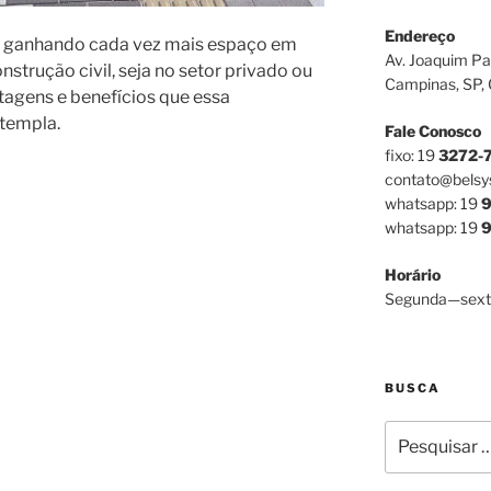
Endereço
m ganhando cada vez mais espaço em
Av. Joaquim Pa
nstrução civil, seja no setor privado ou
Campinas, SP,
ntagens e benefícios que essa
templa.
Fale Conosco
fixo: 19
3272-
contato@belsy
whatsapp: 19
9
whatsapp: 19
9
Horário
Segunda—sext
BUSCA
Pesquisar
por: