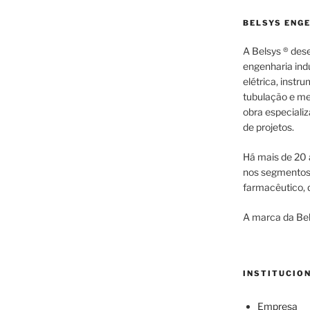
BELSYS ENG
A Belsys ® des
engenharia indu
elétrica, inst
tubulação e me
obra especiali
de projetos.
Há mais de 20 
nos segmentos d
farmacêutico, q
A marca da Bel
INSTITUCIO
Empresa