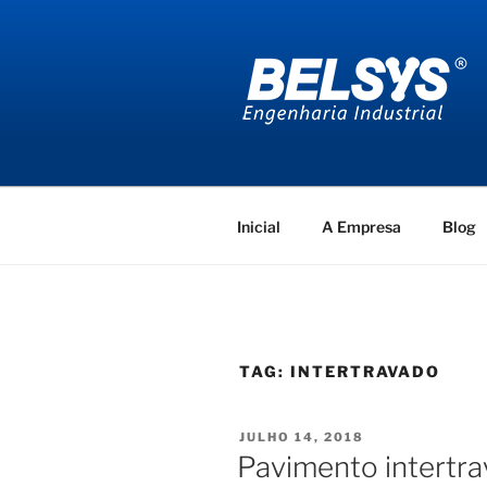
Pular
para
o
conteúdo
BELSYS E
projetos de engenharia industr
Inicial
A Empresa
Blog
TAG:
INTERTRAVADO
PUBLICADO
JULHO 14, 2018
EM
Pavimento intertr