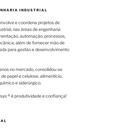
ENHARIA INDUSTRIAL
envolve e coordena projetos de
strial, nas áreas de engenharia
rumentação, automação, processos,
cânica; além de fornecer mão de
zada para gestão e desenvolvimento
anos no mercado, consolidou-se
e papel e celulose, alimentício,
uímico e siderúrgico.
sys ® é produtividade e confiança!
NAL