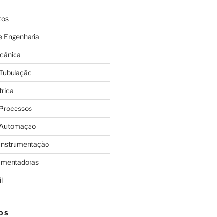
tos
e Engenharia
cânica
 Tubulação
trica
 Processos
 Automação
 Instrumentação
amentadoras
l
OS