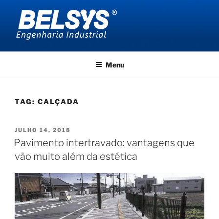
Pular
para
o
conteúdo
BELSYS ENGENHARIA
projetos de engenharia industrial
Menu
TAG:
CALÇADA
PUBLICADO
JULHO 14, 2018
EM
Pavimento intertravado: vantagens que
vão muito além da estética