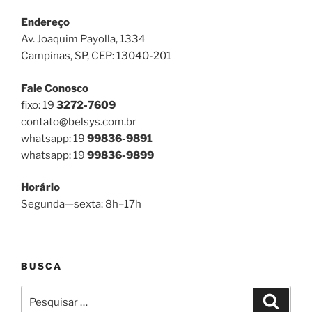
Endereço
Av. Joaquim Payolla, 1334
Campinas, SP, CEP: 13040-201
Fale Conosco
fixo: 19
3272-7609
contato@belsys.com.br
whatsapp: 19
99836-9891
whatsapp: 19
99836-9899
Horário
Segunda—sexta: 8h–17h
BUSCA
Pesquisar
Pesqui
por: