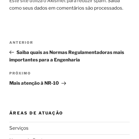
Este site utiliza o Akismet para reduzir spam.
Saiba
como seus dados em comentários são processados
.
Navegação
Post
ANTERIOR
de
anterior
Saiba quais as Normas Regulamentadoras mais
Post
importantes para a Engenharia
Próximo
PRÓXIMO
post
Mais atenção à NR-10
ÁREAS DE ATUAÇÃO
Serviços