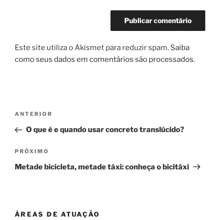
Este site utiliza o Akismet para reduzir spam.
Saiba
como seus dados em comentários são processados
.
Navegação
Post
ANTERIOR
de
anterior
O que é e quando usar concreto translúcido?
Post
Próximo
PRÓXIMO
post
Metade bicicleta, metade táxi: conheça o bicitáxi
ÁREAS DE ATUAÇÃO