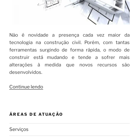
Não é novidade a presença cada vez maior da
tecnologia na construção civil. Porém, com tantas
ferramentas surgindo de forma rápida, o modo de
construir está mudando e tende a sofrer mais
alterações à medida que novos recursos são
desenvolvidos.
“Como
Continue lendo
a
tecnologia
na
ÁREAS DE ATUAÇÃO
construção
civil
Serviços
impacta
o