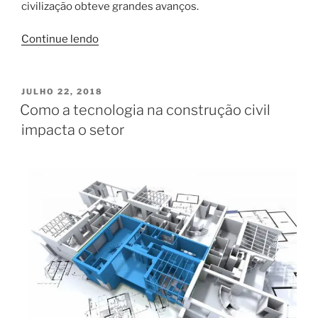
civilização obteve grandes avanços.
“Construção
Continue lendo
de
barragens:
como
PUBLICADO
JULHO 22, 2018
EM
e
Como a tecnologia na construção civil
por
impacta o setor
onde
começar?”