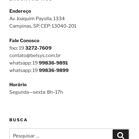
Endereço
Av. Joaquim Payolla, 1334
Campinas, SP, CEP: 13040-201
Fale Conosco
fixo: 19
3272-7609
contato@belsys.com.br
whatsapp: 19
99836-9891
whatsapp: 19
99836-9899
Horário
Segunda—sexta: 8h–17h
BUSCA
Pesquisar
Pesqui