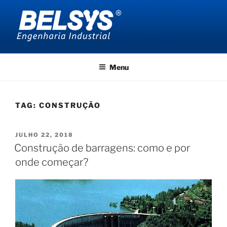
Pular
para
o
conteúdo
BELSYS ENGENHARIA
projetos de engenharia industrial
Menu
TAG:
CONSTRUÇÃO
PUBLICADO
JULHO 22, 2018
EM
Construção de barragens: como e por
onde começar?