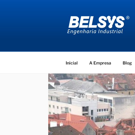
Pular
para
o
conteúdo
BELSYS E
projetos de engenharia industr
Inicial
A Empresa
Blog