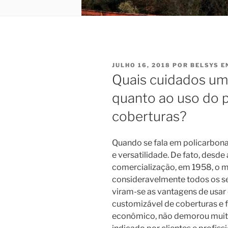
PUBLICADO
JULHO 16, 2018
POR
BELSYS E
EM
Quais cuidados um
quanto ao uso do 
coberturas?
Quando se fala em policarbona
e versatilidade. De fato, desde
comercialização, em 1958, o m
consideravelmente todos os se
viram-se as vantagens de usar
customizável de coberturas e f
econômico, não demorou muito