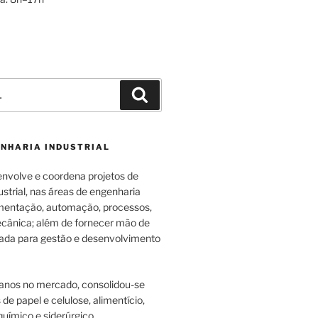
Pesquisar
ENHARIA INDUSTRIAL
envolve e coordena projetos de
strial, nas áreas de engenharia
rumentação, automação, processos,
cânica; além de fornecer mão de
zada para gestão e desenvolvimento
anos no mercado, consolidou-se
e papel e celulose, alimentício,
uímico e siderúrgico.