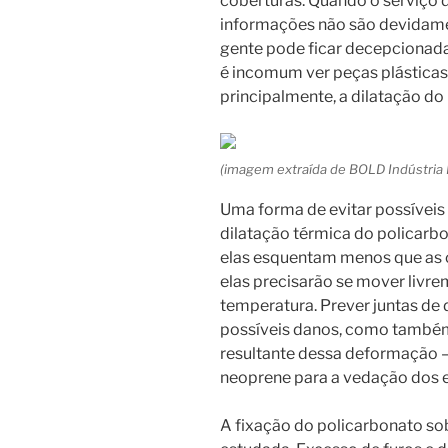
coberturas. Quando o serviço d
informações não são devidame
gente pode ficar decepcionada 
é incomum ver peças plásticas
principalmente, a dilatação do 
(imagem extraída de BOLD Indústria B
Uma forma de evitar possíveis
dilatação térmica do policarbo
elas esquentam menos que as c
elas precisarão se mover livre
temperatura. Prever juntas de 
possíveis danos, como també
resultante dessa deformação 
neoprene para a vedação dos 
A fixação do policarbonato sob