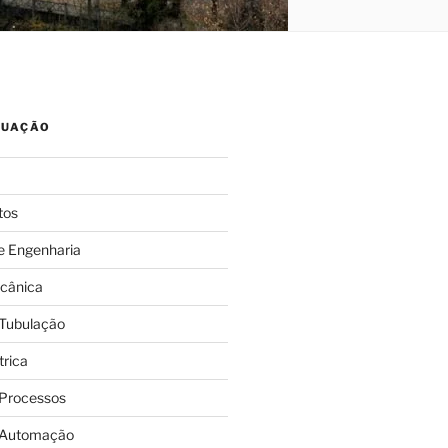
TUAÇÃO
tos
e Engenharia
cânica
 Tubulação
trica
 Processos
 Automação