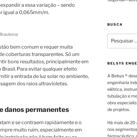
 expandir a essa variação – sendo
ear igual a 0,065mm/m.
BUSCA
rasileira)
Pesquisar
por:
estão bem comum e requer muita
 de coberturas transparentes. Só um
ntir bons resultados, principalmente em
BELSYS ENG
Brasil. Para evitar qualquer efeito
A Belsys ® des
mitir a entrada de luz solar no ambiente,
engenharia indu
agem dos raios ultravioletas.
elétrica, inst
tubulação e me
obra especiali
s e danos permanentes
de projetos.
atam e se contraem rapidamente e o
Há mais de 20 
nos segmentos d
empre muito ruim, especialmente em
farmacêutico, q