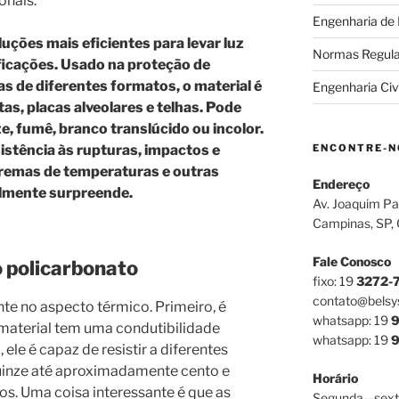
onais.
Engenharia de
uções mais eficientes para levar luz
Normas Regul
ificações. Usado na proteção de
s de diferentes formatos, o material é
Engenharia Civi
s, placas alveolares e telhas. Pode
, fumê, branco translúcido ou incolor.
ENCONTRE-N
sistência às rupturas, impactos e
tremas de temperaturas e outras
Endereço
almente surpreende.
Av. Joaquim Pa
Campinas, SP,
Fale Conosco
 policarbonato
fixo: 19
3272-
contato@belsy
nte no aspecto térmico. Primeiro, é
whatsapp: 19
9
material tem uma condutibilidade
whatsapp: 19
9
ele é capaz de resistir a diferentes
inze até aproximadamente cento e
Horário
vos. Uma coisa interessante é que as
Segunda—sext