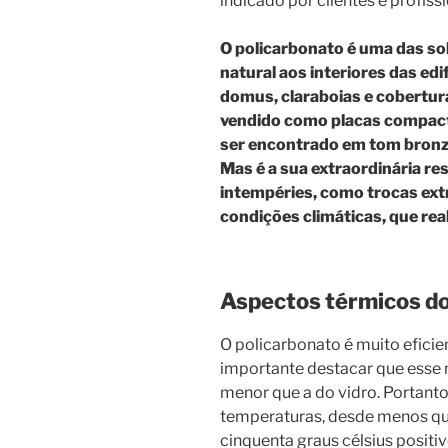
indicado por clientes e profissi
O policarbonato é uma das sol
natural aos interiores das ed
domus, claraboias e cobertura
vendido como placas compacta
ser encontrado em tom bronze
Mas é a sua extraordinária re
intempéries, como trocas ex
condições climáticas, que re
Aspectos térmicos do
O policarbonato é muito eficie
importante destacar que esse 
menor que a do vidro. Portanto, 
temperaturas, desde menos qu
cinquenta graus célsius positi