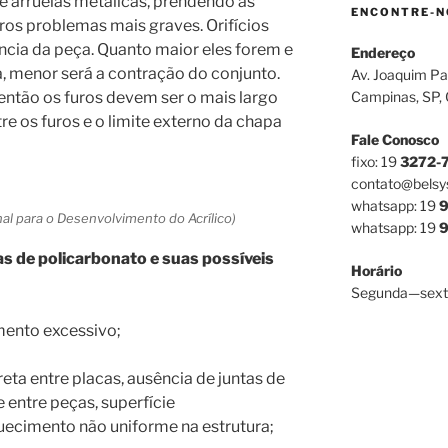
e arruelas metálicas, prendendo as
ENCONTRE-N
tros problemas mais graves. Orifícios
ncia da peça. Quanto maior eles forem e
Endereço
, menor será a contração do conjunto.
Av. Joaquim Pa
então os furos devem ser o mais largo
Campinas, SP,
tre os furos e o limite externo da chapa
Fale Conosco
fixo: 19
3272-
contato@belsy
whatsapp: 19
9
nal para o Desenvolvimento do Acrílico)
whatsapp: 19
9
 de policarbonato e suas possíveis
Horário
Segunda—sext
mento excessivo;
eta entre placas, ausência de juntas de
e entre peças, superfície
cimento não uniforme na estrutura;