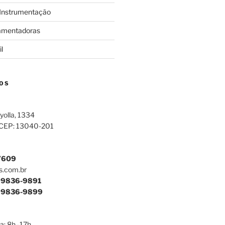
 Instrumentação
amentadoras
l
OS
yolla, 1334
 CEP: 13040-201
7609
s.com.br
9836-9891
9836-9899
a: 8h–17h