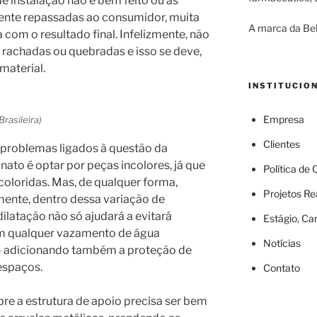
e instalação não é bem feito ou as
nte repassadas ao consumidor, muita
A marca da Bel
com o resultado final. Infelizmente, não
 rachadas ou quebradas e isso se deve,
material.
INSTITUCIO
Empresa
rasileira)
Clientes
 problemas ligados à questão da
nato é optar por peças incolores, já que
Política de
oloridas. Mas, de qualquer forma,
Projetos Re
mente, dentro dessa variação de
dilatação não só ajudará a evitará
Estágio, Ca
m qualquer vazamento de água
Notícias
– adicionando também a proteção de
espaços.
Contato
re a estrutura de apoio precisa ser bem