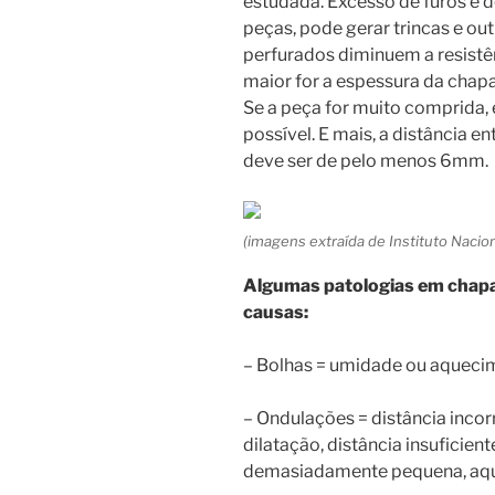
estudada. Excesso de furos e d
peças, pode gerar trincas e ou
perfurados diminuem a resistê
maior for a espessura da chapa
Se a peça for muito comprida, 
possível. E mais, a distância en
deve ser de pelo menos 6mm.
(imagens extraída de Instituto Nacio
Algumas patologias em chapas
causas:
– Bolhas = umidade ou aqueci
– Ondulações = distância incorr
dilatação, distância insuficient
demasiadamente pequena, aque