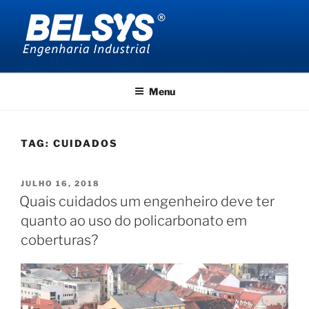
Pular
para
o
conteúdo
BELSYS ENGENHARIA
projetos de engenharia industrial
Menu
TAG:
CUIDADOS
PUBLICADO
JULHO 16, 2018
EM
Quais cuidados um engenheiro deve ter
quanto ao uso do policarbonato em
coberturas?