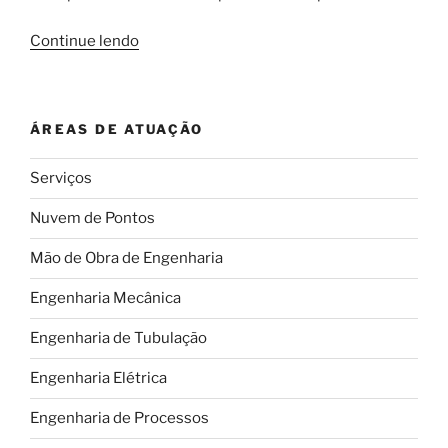
“Quais
Continue lendo
cuidados
um
engenheiro
ÁREAS DE ATUAÇÃO
deve
ter
Serviços
quanto
ao
Nuvem de Pontos
uso
do
Mão de Obra de Engenharia
policarbonato
Engenharia Mecânica
em
coberturas?”
Engenharia de Tubulação
Engenharia Elétrica
Engenharia de Processos