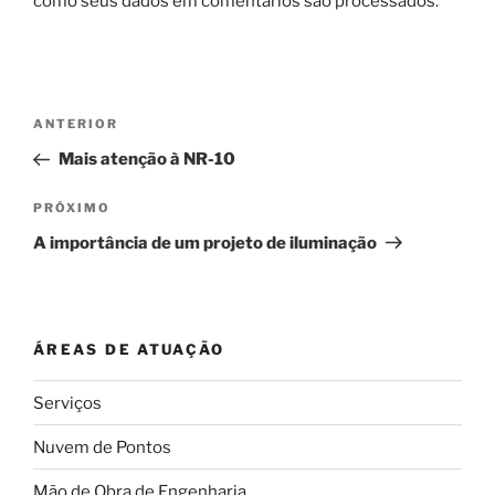
como seus dados em comentários são processados
.
Navegação
Post
ANTERIOR
de
anterior
Mais atenção à NR-10
Post
Próximo
PRÓXIMO
post
A importância de um projeto de iluminação
ÁREAS DE ATUAÇÃO
Serviços
Nuvem de Pontos
Mão de Obra de Engenharia