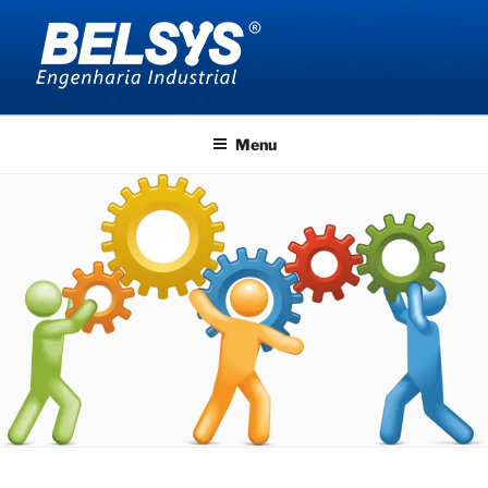
Pular
para
o
conteúdo
BELSYS ENGENHARIA
projetos de engenharia industrial
Menu