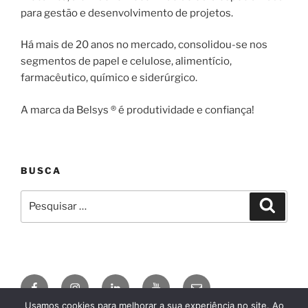
para gestão e desenvolvimento de projetos.
Há mais de 20 anos no mercado, consolidou-se nos
segmentos de papel e celulose, alimentício,
farmacêutico, químico e siderúrgico.
A marca da Belsys ® é produtividade e confiança!
BUSCA
Pesquisar
Pesqui
por:
Facebook
Instagram
Linkedin
YouTube
E-
mail
Usamos cookies para melhorar a sua experiência no site. Ao