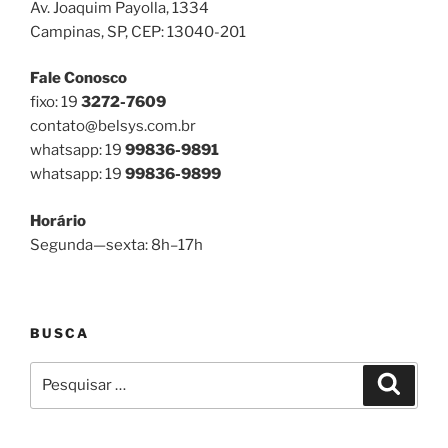
Av. Joaquim Payolla, 1334
Campinas, SP, CEP: 13040-201
Fale Conosco
fixo: 19
3272-7609
contato@belsys.com.br
whatsapp: 19
99836-9891
whatsapp: 19
99836-9899
Horário
Segunda—sexta: 8h–17h
BUSCA
Pesquisar
Pesqui
por: