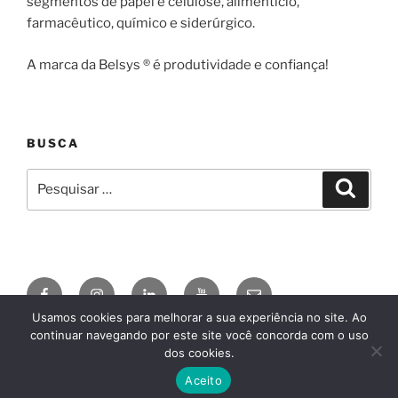
segmentos de papel e celulose, alimentício,
farmacêutico, químico e siderúrgico.
A marca da Belsys ® é produtividade e confiança!
BUSCA
Pesquisar
Pesqui
por:
Facebook
Instagram
Linkedin
YouTube
E-
mail
Usamos cookies para melhorar a sua experiência no site. Ao
continuar navegando por este site você concorda com o uso
© 2026
BELSYS ENGENHARIA
AgDSN
, by
Claudio
dos cookies.
Camargo
, conheça o
Divi
Aceito