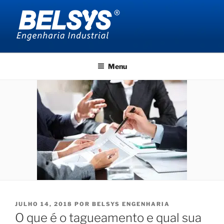
Pular
para
o
conteúdo
BELSYS ENGENHARIA
projetos de engenharia industrial
Menu
PUBLICADO
JULHO 14, 2018
POR
BELSYS ENGENHARIA
EM
O que é o tagueamento e qual sua