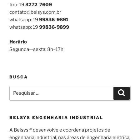
fixo: 19
3272-7609
contato@belsys.com.br
whatsapp: 19
99836-9891
whatsapp: 19
99836-9899
Horário
Segunda—sexta: 8h–17h
BUSCA
Pesquisar
Pesqui
por:
BELSYS ENGENHARIA INDUSTRIAL
A Belsys ® desenvolve e coordena projetos de
engenharia industrial, nas áreas de engenharia elétrica,