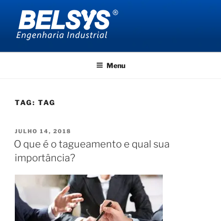
Pular
para
o
conteúdo
BELSYS ENGENHARIA
projetos de engenharia industrial
Menu
TAG:
TAG
PUBLICADO
JULHO 14, 2018
EM
O que é o tagueamento e qual sua
importância?