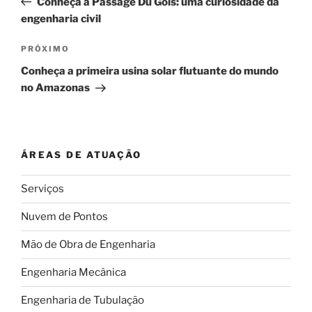
Conheça a Passage Du Gois: uma curiosidade da
Post
engenharia civil
Próximo
PRÓXIMO
post
Conheça a primeira usina solar flutuante do mundo
no Amazonas
ÁREAS DE ATUAÇÃO
Serviços
Nuvem de Pontos
Mão de Obra de Engenharia
Engenharia Mecânica
Engenharia de Tubulação