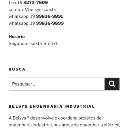
fixo: 19
3272-7609
contato@belsys.com.br
whatsapp: 19
99836-9891
whatsapp: 19
99836-9899
Horário
Segunda—sexta: 8h–17h
BUSCA
Pesquisar
Pesqui
por:
BELSYS ENGENHARIA INDUSTRIAL
A Belsys ® desenvolve e coordena projetos de
engenharia industrial, nas áreas de engenharia elétrica,