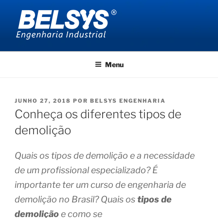
Pular
para
o
conteúdo
BELSYS ENGENHARIA
projetos de engenharia industrial
Menu
PUBLICADO
JUNHO 27, 2018
POR
BELSYS ENGENHARIA
EM
Conheça os diferentes tipos de
demolição
Quais os tipos de demolição e a necessidade
de um profissional especializado?
É
importante ter um curso de engenharia de
demolição no Brasil?
Quais os
tipos de
demolição
e como se