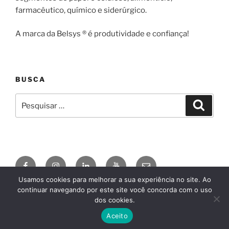
farmacêutico, químico e siderúrgico.
A marca da Belsys ® é produtividade e confiança!
BUSCA
Pesquisar
Pesqui
por:
Facebook
Instagram
Linkedin
YouTube
E-
mail
Usamos cookies para melhorar a sua experiência no site. Ao
continuar navegando por este site você concorda com o uso
© 2026
BELSYS ENGENHARIA
AgDSN
, by
Claudio
dos cookies.
Camargo
, conheça o
Divi
Aceito