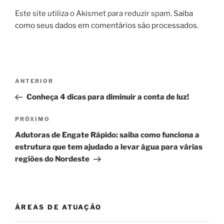
Este site utiliza o Akismet para reduzir spam.
Saiba
como seus dados em comentários são processados
.
Navegação
Post
ANTERIOR
de
anterior
Conheça 4 dicas para diminuir a conta de luz!
Post
Próximo
PRÓXIMO
post
Adutoras de Engate Rápido: saiba como funciona a
estrutura que tem ajudado a levar água para várias
regiões do Nordeste
ÁREAS DE ATUAÇÃO