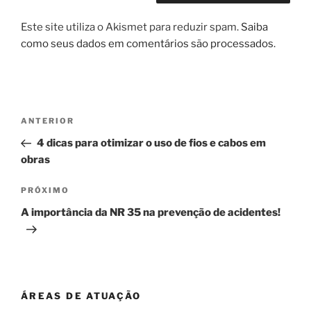
Este site utiliza o Akismet para reduzir spam.
Saiba
como seus dados em comentários são processados
.
Navegação
Post
ANTERIOR
de
anterior
4 dicas para otimizar o uso de fios e cabos em
Post
obras
Próximo
PRÓXIMO
post
A importância da NR 35 na prevenção de acidentes!
ÁREAS DE ATUAÇÃO