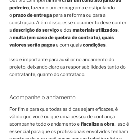
Outra dica importante é
criar um contrato junto ao
pedreiro
, fazendo um cronograma e estipulando
o
prazo de entrega
para a reforma ou para a
construção. Além disso, esse documento deve conter
a
descrição do serviço
e dos
materiais utilizados
,
a
multa (em caso de quebra de contrato)
,
quais
valores serão pagos
e com quais
condições
.
Isso é importante para auxiliar no andamento do
projeto, deixando claro as responsabilidades tanto do
contratante, quanto do contratado.
Acompanhe o andamento
Por fim e para que todas as dicas sejam eficazes, é
válido que você ou que uma pessoa de confiança
acompanhe todo o andamento e
fiscalize a obra
. Isso é
essencial para que os profissionais envolvidos tenham
a certeza de que você busca por um trabalho sério e