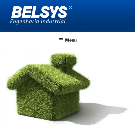
Pular
para
o
conteúdo
BELSYS ENGENHARIA
projetos de engenharia industrial
Menu