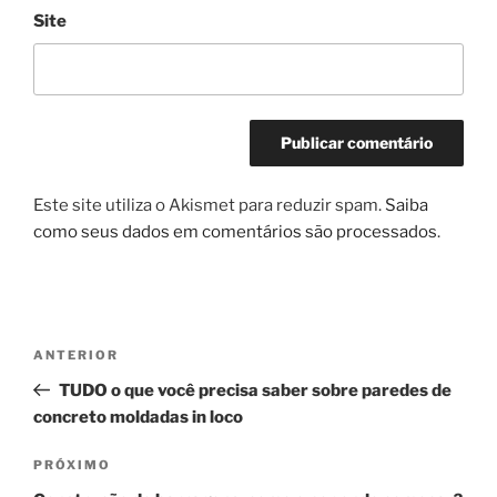
Site
Este site utiliza o Akismet para reduzir spam.
Saiba
como seus dados em comentários são processados
.
Navegação
Post
ANTERIOR
de
anterior
TUDO o que você precisa saber sobre paredes de
Post
concreto moldadas in loco
Próximo
PRÓXIMO
post