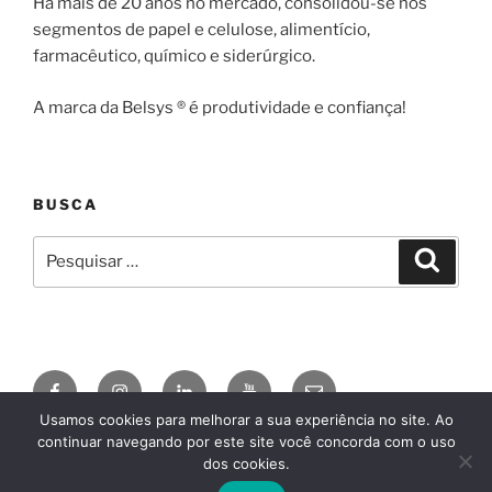
Há mais de 20 anos no mercado, consolidou-se nos
segmentos de papel e celulose, alimentício,
farmacêutico, químico e siderúrgico.
A marca da Belsys ® é produtividade e confiança!
BUSCA
Pesquisar
Pesqui
por:
Facebook
Instagram
Linkedin
YouTube
E-
mail
Usamos cookies para melhorar a sua experiência no site. Ao
continuar navegando por este site você concorda com o uso
© 2026
BELSYS ENGENHARIA
AgDSN
, by
Claudio
dos cookies.
Camargo
, conheça o
Divi