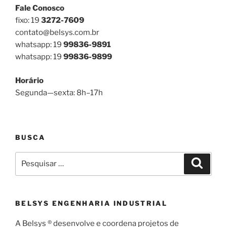
Fale Conosco
fixo: 19
3272-7609
contato@belsys.com.br
whatsapp: 19
99836-9891
whatsapp: 19
99836-9899
Horário
Segunda—sexta: 8h–17h
BUSCA
Pesquisar
Pesqui
por:
BELSYS ENGENHARIA INDUSTRIAL
A Belsys ® desenvolve e coordena projetos de