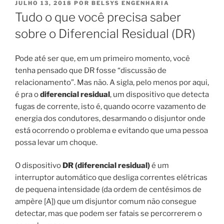
PUBLICADO
JULHO 13, 2018
POR
BELSYS ENGENHARIA
EM
Tudo o que você precisa saber
sobre o Diferencial Residual (DR)
Pode até ser que, em um primeiro momento, você
tenha pensado que DR fosse “discussão de
relacionamento”. Mas não. A sigla, pelo menos por aqui,
é pra o
diferencial residual
, um dispositivo que detecta
fugas de corrente, isto é, quando ocorre vazamento de
energia dos condutores, desarmando o disjuntor onde
está ocorrendo o problema e evitando que uma pessoa
possa levar um choque.
O dispositivo
DR (diferencial residual)
é um
interruptor automático que desliga correntes elétricas
de pequena intensidade (da ordem de centésimos de
ampère [A]) que um disjuntor comum não consegue
detectar, mas que podem ser fatais se percorrerem o