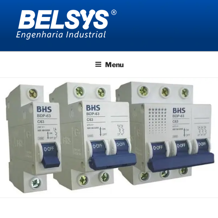
Pular
para
o
conteúdo
BELSYS ENGENHARIA
projetos de engenharia industrial
Menu