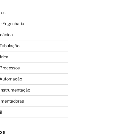
tos
e Engenharia
cânica
 Tubulação
trica
 Processos
 Automação
 Instrumentação
amentadoras
l
OS