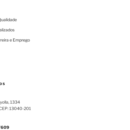
 Qualidade
alizados
rreira e Emprego
OS
yolla, 1334
 CEP: 13040-201
7609