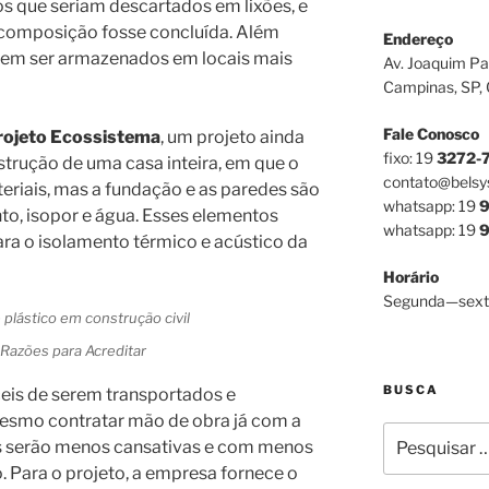
 que seriam descartados em lixões, e
composição fosse concluída. Além
Endereço
dem ser armazenados em locais mais
Av. Joaquim Pa
Campinas, SP,
Fale Conosco
rojeto Ecossistema
, um projeto ainda
fixo: 19
3272-
trução de uma casa inteira, em que o
contato@belsy
teriais, mas a fundação e as paredes são
whatsapp: 19
9
, isopor e água. Esses elementos
whatsapp: 19
9
para o isolamento térmico e acústico da
Horário
Segunda—sext
Razões para Acreditar
BUSCA
ceis de serem transportados e
mesmo contratar mão de obra já com a
Pesquisar
s serão menos cansativas e com menos
por:
o. Para o projeto, a empresa fornece o