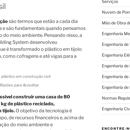
Serviços
il
Nuvem de Pon
ução
são termos que estão a cada dia
Mão de Obra d
ia e são fundamentais quando pensamos
Engenharia Me
ão do meio ambiente. Pensando nisso, a
uilding System desenvolveu
Engenharia de
e é transformado o plástico em tijolo
Engenharia Elé
, como cofragens e até vigas para a
Engenharia de
Engenharia de
Razões para Acreditar
Engenharia de
ssível construir uma casa de 80
Normas Regul
g de plástico reciclado,
Engenharia Civi
tijolo.
O objetivo da tecnologia é
o, de recursos financeiros e, acima de
vação do meio ambiente e
ENCONTRE-N