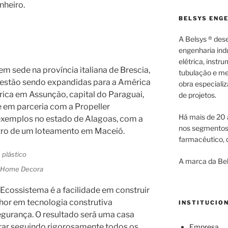
heiro.
BELSYS ENG
A Belsys ® des
engenharia indu
elétrica, inst
em sede na província italiana de Brescia,
tubulação e me
 estão sendo expandidas para a América
obra especiali
rica em Assunção, capital do Paraguai,
de projetos.
ce em parceria com a Propeller
Há mais de 20 
exemplos no estado de Alagoas, com a
nos segmentos d
tro de um loteamento em Maceió.
farmacêutico, q
A marca da Bel
m Home Decora
Ecossistema é a facilidade em construir
hor em tecnologia construtiva
INSTITUCIO
egurança. O resultado será uma casa
rar seguindo rigorosamente todos os
Empresa