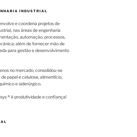
ENHARIA INDUSTRIAL
envolve e coordena projetos de
strial, nas áreas de engenharia
rumentação, automação, processos,
cânica; além de fornecer mão de
zada para gestão e desenvolvimento
anos no mercado, consolidou-se
e papel e celulose, alimentício,
uímico e siderúrgico.
sys ® é produtividade e confiança!
NAL