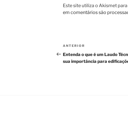
Este site utiliza o Akismet par
em comentários são processa
Navegação
Post
ANTERIOR
de
anterior
Entenda o que é um Laudo Técn
sua importância para edificaçõ
Post