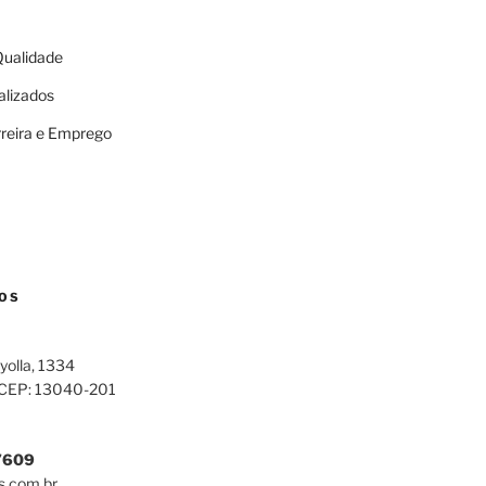
 Qualidade
alizados
rreira e Emprego
OS
yolla, 1334
 CEP: 13040-201
7609
s.com.br