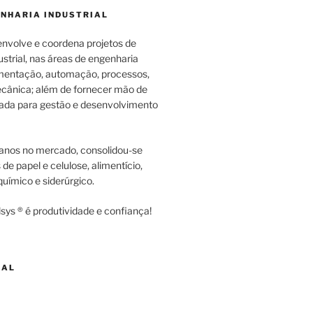
ENHARIA INDUSTRIAL
envolve e coordena projetos de
strial, nas áreas de engenharia
rumentação, automação, processos,
cânica; além de fornecer mão de
zada para gestão e desenvolvimento
anos no mercado, consolidou-se
e papel e celulose, alimentício,
uímico e siderúrgico.
sys ® é produtividade e confiança!
NAL