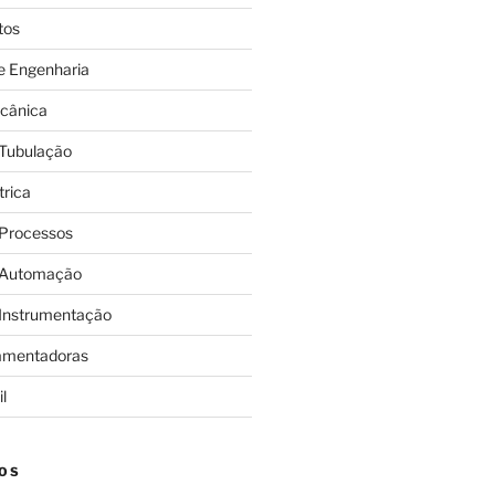
tos
e Engenharia
cânica
 Tubulação
trica
 Processos
 Automação
 Instrumentação
amentadoras
l
OS