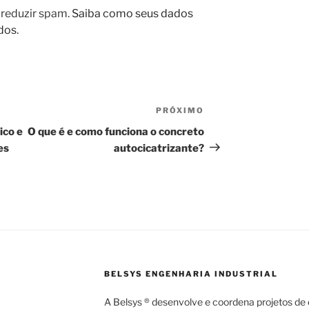
a reduzir spam.
Saiba como seus dados
dos
.
PRÓXIMO
Próximo
post
ico e
O que é e como funciona o concreto
es
autocicatrizante?
BELSYS ENGENHARIA INDUSTRIAL
A Belsys ® desenvolve e coordena projetos de e