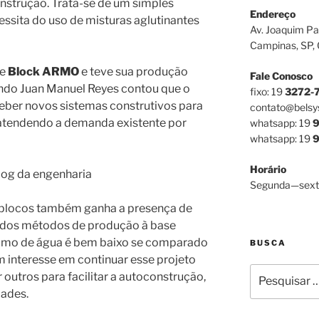
nstrução. Trata-se de um simples
Endereço
ssita do uso de misturas aglutinantes
Av. Joaquim Pa
Campinas, SP,
de
Block ARMO
e teve sua produção
Fale Conosco
ndo Juan Manuel Reyes contou que o
fixo: 19
3272-
eber novos sistemas construtivos para
contato@belsy
 atendendo a demanda existente por
whatsapp: 19
9
whatsapp: 19
9
Horário
Segunda—sext
 blocos também ganha a presença de
izados métodos de produção à base
sumo de água é bem baixo se comparado
BUSCA
m interesse em continuar esse projeto
Pesquisar
r outros para facilitar a autoconstrução,
por:
dades.