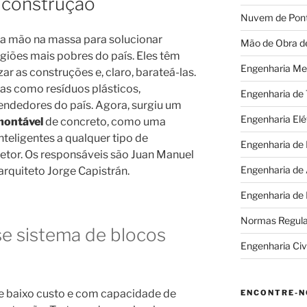
 construção
Nuvem de Pon
a mão na massa para solucionar
Mão de Obra d
giões mais pobres do país. Eles têm
Engenharia Me
r as construções e, claro, barateá-las.
as como resíduos plásticos,
Engenharia de
ndedores do país. Agora, surgiu um
Engenharia Elé
montável
de concreto, como uma
nteligentes a qualquer tipo de
Engenharia de
etor. Os responsáveis são Juan Manuel
Engenharia de
rquiteto Jorge Capistrán.
Engenharia de
Normas Regul
e sistema de blocos
Engenharia Civi
e baixo custo e com capacidade de
ENCONTRE-N