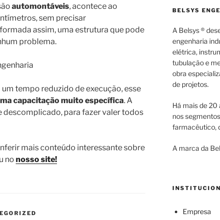
são
automontáveis
, acontece ao
BELSYS ENG
ntímetros, sem precisar
 formada assim, uma estrutura que pode
A Belsys ® des
engenharia indu
enhum problema.
elétrica, inst
tubulação e me
obra especiali
de projetos.
m um tempo reduzido de execução, esse
uma capacitação muito específica
. A
Há mais de 20 
 e descomplicado, para fazer valer todos
nos segmentos d
farmacêutico, q
nferir mais conteúdo interessante sobre
A marca da Bel
u no
nosso site!
INSTITUCIO
Empresa
EGORIZED