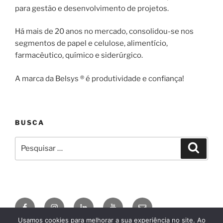
para gestão e desenvolvimento de projetos.
Há mais de 20 anos no mercado, consolidou-se nos
segmentos de papel e celulose, alimentício,
farmacêutico, químico e siderúrgico.
A marca da Belsys ® é produtividade e confiança!
BUSCA
Pesquisar
Pesqui
por:
Facebook
Instagram
Linkedin
YouTube
E-
mail
Usamos cookies para melhorar a sua experiência no site. Ao