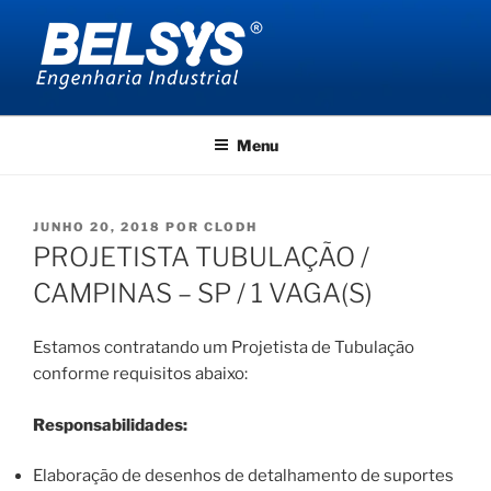
Pular
para
o
conteúdo
BELSYS ENGENHARIA
projetos de engenharia industrial
Menu
PUBLICADO
JUNHO 20, 2018
POR
CLODH
EM
PROJETISTA TUBULAÇÃO /
CAMPINAS – SP / 1 VAGA(S)
Estamos contratando um Projetista de Tubulação
conforme requisitos abaixo:
Responsabilidades:
Elaboração de desenhos de detalhamento de suportes