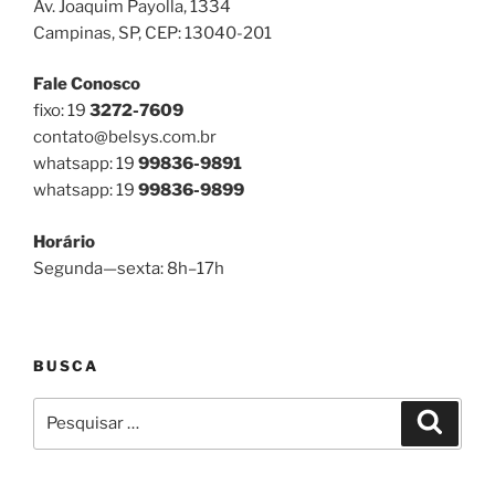
Av. Joaquim Payolla, 1334
Campinas, SP, CEP: 13040-201
Fale Conosco
fixo: 19
3272-7609
contato@belsys.com.br
whatsapp: 19
99836-9891
whatsapp: 19
99836-9899
Horário
Segunda—sexta: 8h–17h
BUSCA
Pesquisar
Pesqui
por: