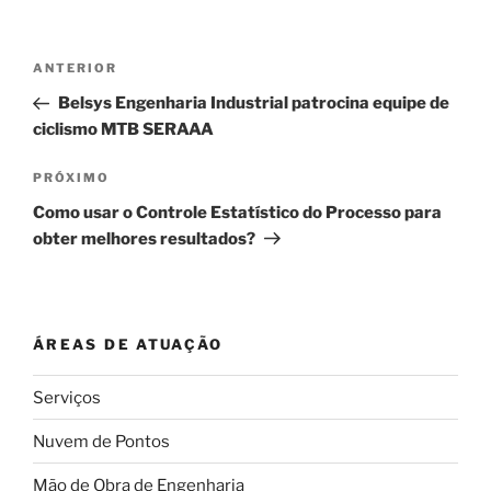
Navegação
Post
ANTERIOR
de
anterior
Belsys Engenharia Industrial patrocina equipe de
Post
ciclismo MTB SERAAA
Próximo
PRÓXIMO
post
Como usar o Controle Estatístico do Processo para
obter melhores resultados?
ÁREAS DE ATUAÇÃO
Serviços
Nuvem de Pontos
Mão de Obra de Engenharia