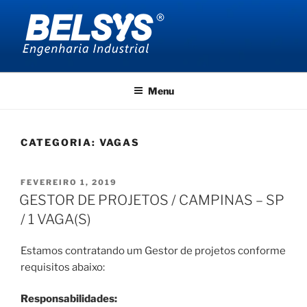
Pular
para
o
conteúdo
BELSYS ENGENHARIA
projetos de engenharia industrial
Menu
CATEGORIA:
VAGAS
PUBLICADO
FEVEREIRO 1, 2019
EM
GESTOR DE PROJETOS / CAMPINAS – SP
/ 1 VAGA(S)
Estamos contratando um Gestor de projetos conforme
requisitos abaixo:
Responsabilidades: