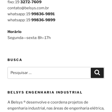
fixo: 19
3272-7609
contato@belsys.com.br
whatsapp: 19
99836-9891
whatsapp: 19
99836-9899
Horário
Segunda—sexta: 8h–17h
BUSCA
Pesquisar
Pesqui
por:
BELSYS ENGENHARIA INDUSTRIAL
A Belsys ® desenvolve e coordena projetos de
engenharia industrial, nas áreas de engenharia elétrica,