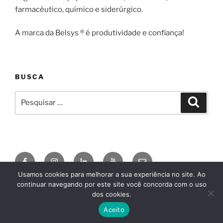
farmacêutico, químico e siderúrgico.
A marca da Belsys ® é produtividade e confiança!
BUSCA
Pesquisar
Pesqui
por:
Facebook
Instagram
Linkedin
YouTube
E-
mail
Usamos cookies para melhorar a sua experiência no site. Ao
continuar navegando por este site você concorda com o uso
© 2026
BELSYS ENGENHARIA
AgDSN
, by
Claudio
dos cookies.
Camargo
, conheça o
Divi
Aceito