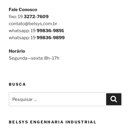
Fale Conosco
fixo: 19
3272-7609
contato@belsys.com.br
whatsapp: 19
99836-9891
whatsapp: 19
99836-9899
Horário
Segunda—sexta: 8h–17h
BUSCA
Pesquisar
Pesqui
por:
BELSYS ENGENHARIA INDUSTRIAL