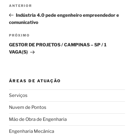
Navegação
Post
ANTERIOR
de
anterior
Indústria 4.0 pede engenheiro empreendedor e
Post
comunicativo
Próximo
PRÓXIMO
post
GESTOR DE PROJETOS / CAMPINAS – SP / 1
VAGA(S)
ÁREAS DE ATUAÇÃO
Serviços
Nuvem de Pontos
Mão de Obra de Engenharia
Engenharia Mecânica