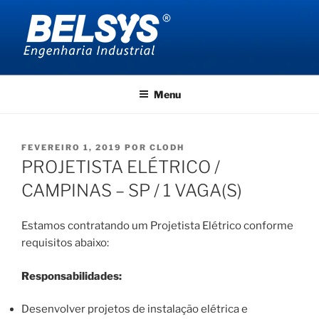
Pular
para
o
conteúdo
BELSYS ENGENHARIA
projetos de engenharia industrial
Menu
PUBLICADO
FEVEREIRO 1, 2019
POR
CLODH
EM
PROJETISTA ELÉTRICO /
CAMPINAS – SP / 1 VAGA(S)
Estamos contratando um Projetista Elétrico conforme
requisitos abaixo:
Responsabilidades:
Desenvolver projetos de instalação elétrica e