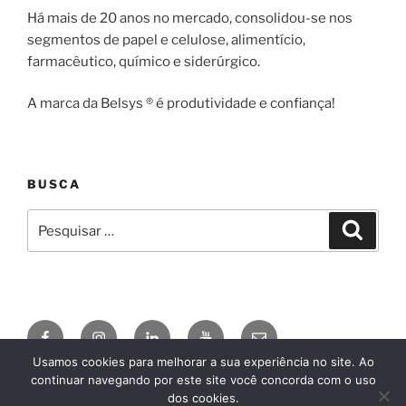
Há mais de 20 anos no mercado, consolidou-se nos
segmentos de papel e celulose, alimentício,
farmacêutico, químico e siderúrgico.
A marca da Belsys ® é produtividade e confiança!
BUSCA
Pesquisar
Pesqui
por:
Facebook
Instagram
Linkedin
YouTube
E-
mail
Usamos cookies para melhorar a sua experiência no site. Ao
continuar navegando por este site você concorda com o uso
© 2026
BELSYS ENGENHARIA
AgDSN
, by
Claudio
dos cookies.