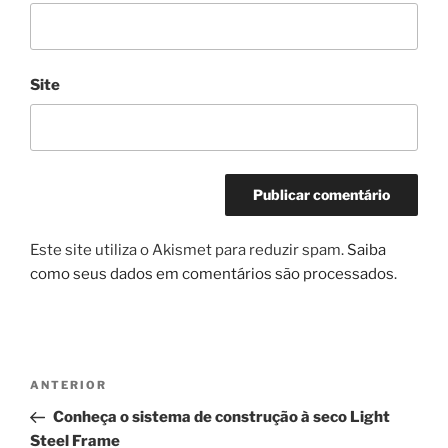
Site
Este site utiliza o Akismet para reduzir spam.
Saiba
como seus dados em comentários são processados
.
Navegação
Post
ANTERIOR
de
anterior
Conheça o sistema de construção à seco Light
Post
Steel Frame