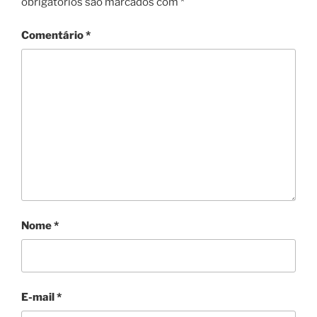
obrigatórios são marcados com
*
Comentário
*
Nome
*
E-mail
*