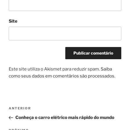
Site
Este site utiliza o Akismet para reduzir spam.
Saiba
como seus dados em comentários são processados
.
Navegação
Post
ANTERIOR
de
anterior
Conheça o carro elétrico mais rápido do mundo
Post