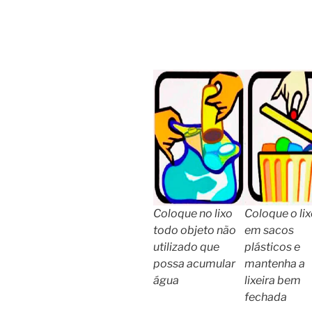
Coloque no lixo
Coloque o li
todo objeto não
em sacos
utilizado que
plásticos e
possa acumular
mantenha a
água
lixeira bem
fechada