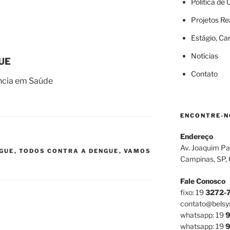
Política de
Projetos Re
Estágio, Ca
Notícias
UE
Contato
ância em Saúde
ENCONTRE-N
Endereço
Av. Joaquim Pa
GUE
,
TODOS CONTRA A DENGUE
,
VAMOS
Campinas, SP,
Fale Conosco
fixo: 19
3272-
contato@belsy
whatsapp: 19
9
whatsapp: 19
9