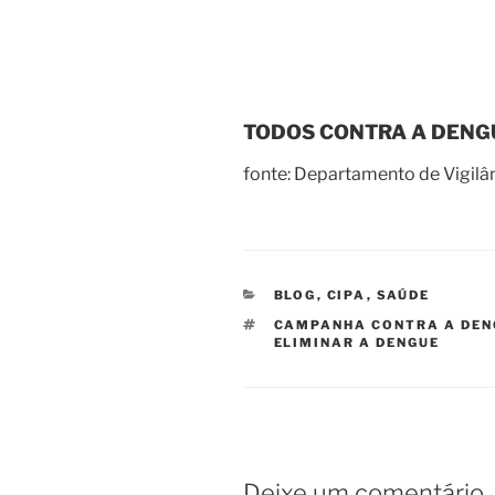
TODOS CONTRA A DENG
fonte: Departamento de Vigil
CATEGORIAS
BLOG
,
CIPA
,
SAÚDE
TAGS
CAMPANHA CONTRA A DEN
ELIMINAR A DENGUE
Deixe um comentário