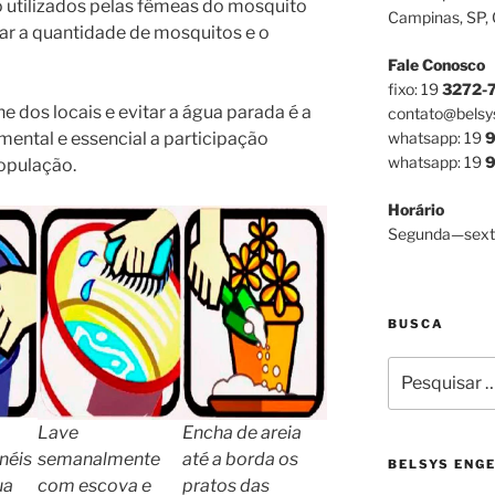
ão utilizados pelas fêmeas do mosquito
Campinas, SP,
ar a quantidade de mosquitos e o
Fale Conosco
fixo: 19
3272-
e dos locais e evitar a água parada é a
contato@belsy
whatsapp: 19
9
mental e essencial a participação
whatsapp: 19
9
população.
Horário
Segunda—sext
BUSCA
Pesquisar
por:
Lave
Encha de areia
néis
semanalmente
até a borda os
BELSYS ENG
ua
com escova e
pratos das