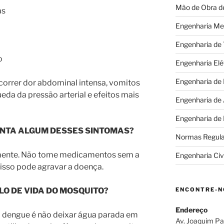
Mão de Obra d
as
Engenharia Me
Engenharia de
o
Engenharia Elé
Engenharia de
orrer dor abdominal intensa, vomitos
eda da pressão arterial e efeitos mais
Engenharia de
Engenharia de
SINTA ALGUM DESSES SINTOMAS?
Normas Regul
mente. Não tome medicamentos sem a
Engenharia Civi
isso pode agravar a doença.
ENCONTRE-N
O DE VIDA DO MOSQUITO?
Endereço
a dengue é não deixar água parada em
Av. Joaquim Pa