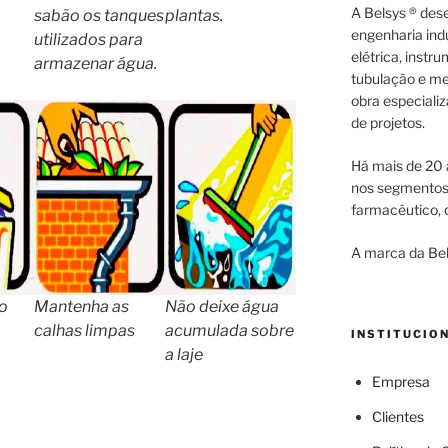
A Belsys ® des
sabão os tanques
plantas.
engenharia indu
utilizados para
elétrica, inst
armazenar água.
tubulação e me
obra especiali
de projetos.
Há mais de 20 
nos segmentos d
farmacêutico, q
A marca da Bel
xo
Mantenha as
Não deixe água
calhas limpas
acumulada sobre
INSTITUCIO
a laje
Empresa
Clientes