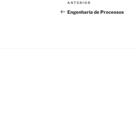
Navegação
Post
ANTERIOR
de
anterior
Engenharia de Processos
Post