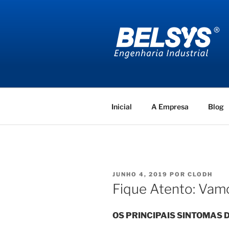
Pular
para
o
conteúdo
BELSYS E
projetos de engenharia industr
Inicial
A Empresa
Blog
PUBLICADO
JUNHO 4, 2019
POR
CLODH
EM
Fique Atento: Vam
OS PRINCIPAIS SINTOMAS 