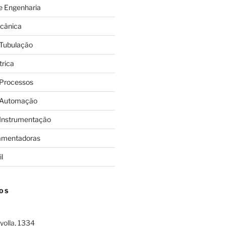
e Engenharia
cânica
 Tubulação
trica
 Processos
 Automação
 Instrumentação
amentadoras
l
OS
yolla, 1334