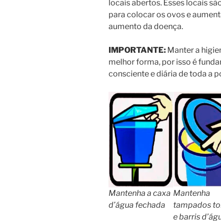
locais abertos. Esses locais s
para colocar os ovos e aument
aumento da doença.
IMPORTANTE:
Manter a higien
melhor forma, por isso é funda
consciente e diária de toda a 
Mantenha a caxa
Mantenha
d’água fechada
tampados to
e barris d’ág