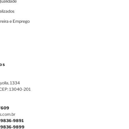
 Qualidade
alizados
rreira e Emprego
OS
yolla, 1334
 CEP: 13040-201
7609
s.com.br
9836-9891
9836-9899