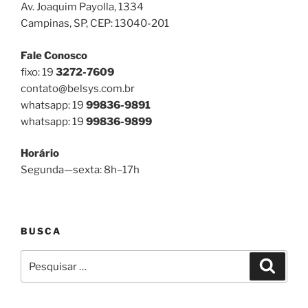
Av. Joaquim Payolla, 1334
Campinas, SP, CEP: 13040-201
Fale Conosco
fixo: 19
3272-7609
contato@belsys.com.br
whatsapp: 19
99836-9891
whatsapp: 19
99836-9899
Horário
Segunda—sexta: 8h–17h
BUSCA
Pesquisar
Pesqui
por: