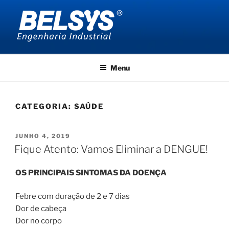
Pular
para
o
conteúdo
BELSYS ENGENHARIA
projetos de engenharia industrial
Menu
CATEGORIA:
SAÚDE
PUBLICADO
JUNHO 4, 2019
EM
Fique Atento: Vamos Eliminar a DENGUE!
OS PRINCIPAIS SINTOMAS DA DOENÇA
Febre com duração de 2 e 7 dias
Dor de cabeça
Dor no corpo