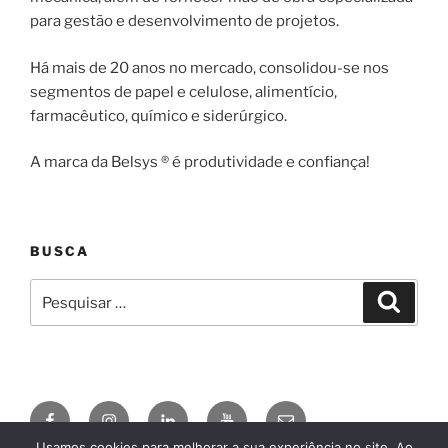
para gestão e desenvolvimento de projetos.
Há mais de 20 anos no mercado, consolidou-se nos
segmentos de papel e celulose, alimentício,
farmacêutico, químico e siderúrgico.
A marca da Belsys ® é produtividade e confiança!
BUSCA
Pesquisar
Pesqui
por:
Facebook
Instagram
Linkedin
YouTube
E-
mail
Usamos cookies para melhorar a sua experiência no site. Ao