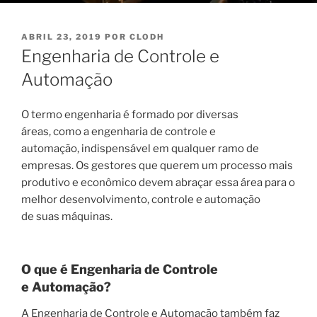
PUBLICADO
ABRIL 23, 2019
POR
CLODH
EM
Engenharia de Controle e
Automação
O termo engenharia é formado por diversas
áreas, como a engenharia de controle e
automação, indispensável em qualquer ramo de
empresas. Os gestores que querem um processo mais
produtivo e econômico devem abraçar essa área para o
melhor desenvolvimento, controle e automação
de suas máquinas.
O que é
E
ngenharia de
C
ontrole
e
A
utomação
?
A Engenharia de Controle e Automação também faz