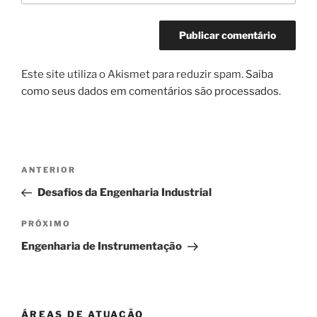
Este site utiliza o Akismet para reduzir spam.
Saiba
como seus dados em comentários são processados
.
Navegação
Post
ANTERIOR
de
anterior
Desafios da Engenharia Industrial
Post
Próximo
PRÓXIMO
post
Engenharia de Instrumentação
ÁREAS DE ATUAÇÃO