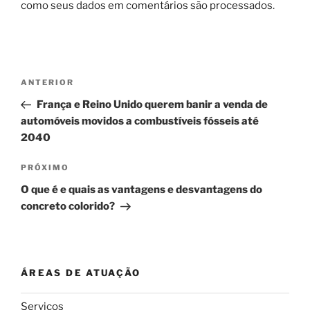
como seus dados em comentários são processados
.
Navegação
Post
ANTERIOR
de
anterior
França e Reino Unido querem banir a venda de
Post
automóveis movidos a combustíveis fósseis até
2040
Próximo
PRÓXIMO
post
O que é e quais as vantagens e desvantagens do
concreto colorido?
ÁREAS DE ATUAÇÃO
Serviços