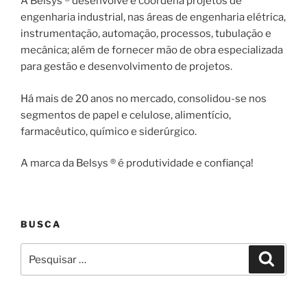
A Belsys ® desenvolve e coordena projetos de
engenharia industrial, nas áreas de engenharia elétrica,
instrumentação, automação, processos, tubulação e
mecânica; além de fornecer mão de obra especializada
para gestão e desenvolvimento de projetos.
Há mais de 20 anos no mercado, consolidou-se nos
segmentos de papel e celulose, alimentício,
farmacêutico, químico e siderúrgico.
A marca da Belsys ® é produtividade e confiança!
BUSCA
Pesquisar
Pesqui
por: