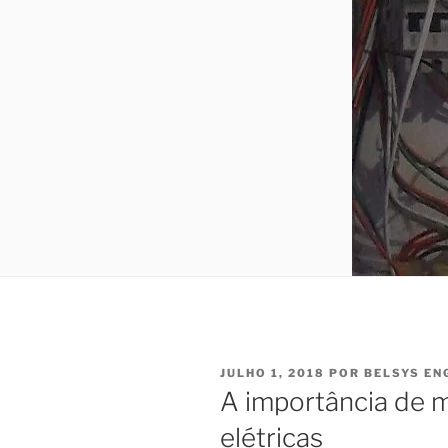
PUBLICADO
JULHO 1, 2018
POR
BELSYS EN
EM
A importância de m
elétricas