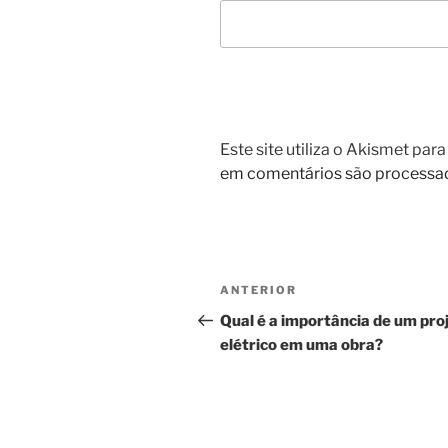
Este site utiliza o Akismet par
em comentários são processa
Navegação
Post
ANTERIOR
de
anterior
Qual é a importância de um pro
elétrico em uma obra?
Post