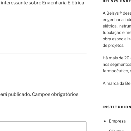
BELSYS ENG
interessante sobre Engenharia Elétrica
A Belsys ® des
engenharia indu
elétrica, inst
tubulação e me
obra especiali
de projetos.
Há mais de 20 
nos segmentos d
farmacêutico, q
A marca da Bel
erá publicado.
Campos obrigatórios
INSTITUCIO
Empresa