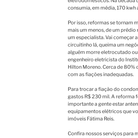
eletrodomésticos. Na década 
consumia, em média, 170 kwh 
Por isso, reformas se tornam m
mais um menos, de um prédio n
um especialista. Vai começar 
circuitinho lá, queima um negó
alguém morre eletrocutado ou 
engenheiro eletricista do Insti
Hilton Moreno. Cerca de 80% d
com as fiações inadequadas.
Para trocar a fiação do cond
gastos R$ 230 mil. A reforma 
importante a gente estar ante
equipamentos elétricos que voc
imóveis Fátima Reis.
Confira nossos serviços para m