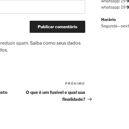
whatsapp: 19
9
whatsapp: 19
9
Horário
Segunda—sext
a reduzir spam.
Saiba como seus dados
dos
.
PRÓXIMO
Próximo
post
jeto
O que é um fusível e qual sua
finalidade?