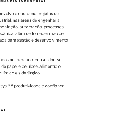
ENHARIA INDUSTRIAL
envolve e coordena projetos de
strial, nas áreas de engenharia
rumentação, automação, processos,
cânica; além de fornecer mão de
zada para gestão e desenvolvimento
anos no mercado, consolidou-se
e papel e celulose, alimentício,
uímico e siderúrgico.
sys ® é produtividade e confiança!
NAL