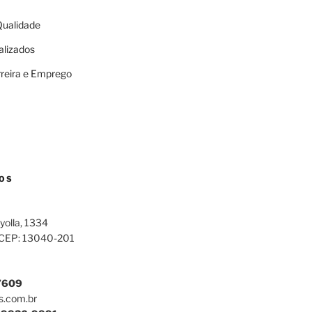
 Qualidade
alizados
rreira e Emprego
OS
yolla, 1334
 CEP: 13040-201
7609
s.com.br