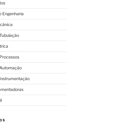
tos
e Engenharia
cânica
 Tubulação
trica
 Processos
 Automação
 Instrumentação
amentadoras
l
OS