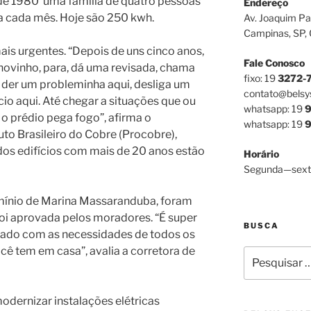
de 1980 uma família de quatro pessoas
Endereço
a cada mês. Hoje são 250 kwh.
Av. Joaquim Pa
Campinas, SP,
ais urgentes. “Depois de uns cinco anos,
Fale Conosco
ovinho, para, dá uma revisada, chama
fixo: 19
3272-
a der um probleminha aqui, desliga um
contato@belsy
cio aqui. Até chegar a situações que ou
whatsapp: 19
9
o prédio pega fogo”, afirma o
whatsapp: 19
9
tuto Brasileiro do Cobre (Procobre),
os edifícios com mais de 20 anos estão
Horário
Segunda—sext
omínio de Marina Massaranduba, foram
foi aprovada pelos moradores. “É super
BUSCA
nado com as necessidades de todos os
ê tem em casa”, avalia a corretora de
Pesquisar
por:
odernizar instalações elétricas