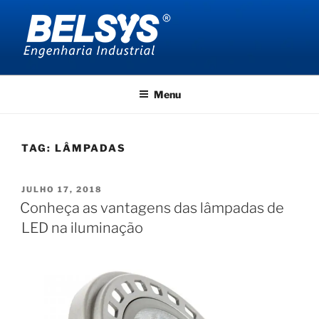
Pular
para
o
conteúdo
BELSYS ENGENHARIA
projetos de engenharia industrial
Menu
TAG:
LÂMPADAS
PUBLICADO
JULHO 17, 2018
EM
Conheça as vantagens das lâmpadas de
LED na iluminação