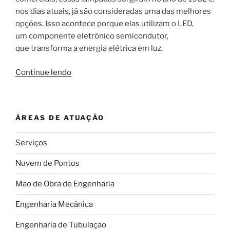
nos dias atuais, já são consideradas uma das melhores
opções. Isso acontece porque elas utilizam o LED,
um componente eletrônico semicondutor,
que transforma a energia elétrica em luz.
“Conheça
Continue lendo
as
vantagens
das
ÁREAS DE ATUAÇÃO
lâmpadas
de
Serviços
LED
na
Nuvem de Pontos
iluminação”
Mão de Obra de Engenharia
Engenharia Mecânica
Engenharia de Tubulação