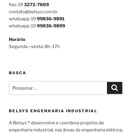
fixo: 19
3272-7609
contato@belsys.com.br
whatsapp: 19
99836-9891
whatsapp: 19
99836-9899
Horário
Segunda—sexta: 8h–17h
BUSCA
Pesquisar
Pesqui
por:
BELSYS ENGENHARIA INDUSTRIAL
A Belsys ® desenvolve e coordena projetos de
engenharia industrial, nas áreas de engenharia elétrica,