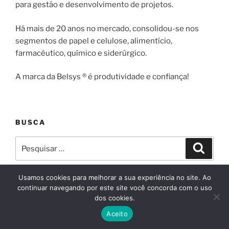
para gestão e desenvolvimento de projetos.
Há mais de 20 anos no mercado, consolidou-se nos
segmentos de papel e celulose, alimentício,
farmacêutico, químico e siderúrgico.
A marca da Belsys ® é produtividade e confiança!
BUSCA
Pesquisar
Pesqui
por:
Usamos cookies para melhorar a sua experiência no site. Ao
continuar navegando por este site você concorda com o uso
dos cookies.
Facebook
Instagram
Linkedin
YouTube
E-
Aceito
mail