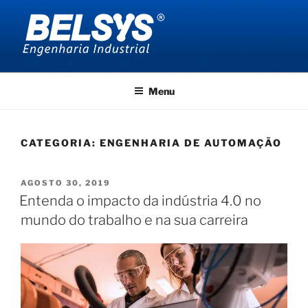
Pular
para
o
conteúdo
BELSYS ENGENHARIA
projetos de engenharia industrial
Menu
CATEGORIA:
ENGENHARIA DE AUTOMAÇÃO
PUBLICADO
AGOSTO 30, 2019
EM
Entenda o impacto da indústria 4.0 no
mundo do trabalho e na sua carreira