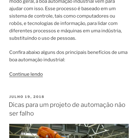
modo geral, a boa automação industrial vem para
ajudar com isso. Esse processo é baseado em um
sistema de controle, tais como computadores ou
robôs, e tecnologias de informação, para lidar com
diferentes processos e máquinas em uma indústria,
substituindo o uso de pessoas.
Confira abaixo alguns dos principais benefícios de uma
boa automação industrial:
“O
Continue lendo
que
não
pode
PUBLICADO
JULHO 19, 2018
EM
faltar
Dicas para um projeto de automação não
para
ser falho
uma
boa
automação