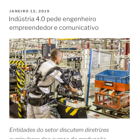
impacto
da
PUBLICADO
JANEIRO 12, 2019
EM
indústria
Indústria 4.0 pede engenheiro
4.0
empreendedor e comunicativo
no
mundo
do
trabalho
e
na
sua
carreira”
Entidades do setor discutem diretrizes