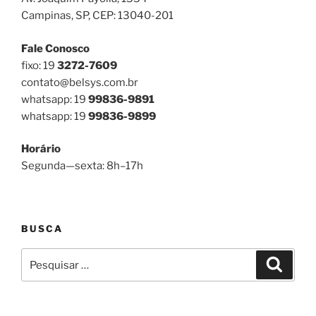
Campinas, SP, CEP: 13040-201
Fale Conosco
fixo: 19
3272-7609
contato@belsys.com.br
whatsapp: 19
99836-9891
whatsapp: 19
99836-9899
Horário
Segunda—sexta: 8h–17h
BUSCA
Pesquisar
Pesqui
por: