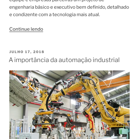
engenharia básico e executivo bem definido, detalhado
e condizente com a tecnologia mais atual.
“Dicas
Continue lendo
para
um
projeto
PUBLICADO
JULHO 17, 2018
EM
de
A importância da automação industrial
automação
não
ser
falho”