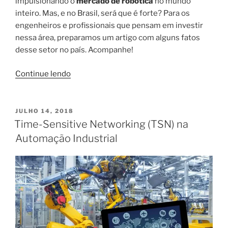
impulsionando o
mercado de robótica
no mundo
inteiro. Mas, e no Brasil, será que é forte? Para os
engenheiros e profissionais que pensam em investir
nessa área, preparamos um artigo com alguns fatos
desse setor no país. Acompanhe!
“Como
Continue lendo
é
o
mercado
PUBLICADO
JULHO 14, 2018
EM
de
Time-Sensitive Networking (TSN) na
robótica
Automação Industrial
no
Brasil?”