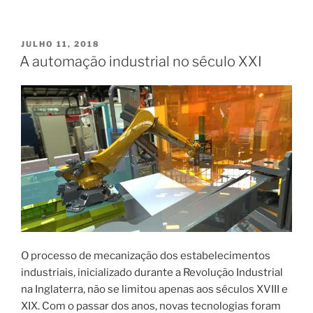
Sensitive
Networking
(TSN)
PUBLICADO
JULHO 11, 2018
EM
na
A automação industrial no século XXI
Automação
Industrial”
O processo de mecanização dos estabelecimentos
industriais, inicializado durante a Revolução Industrial
na Inglaterra, não se limitou apenas aos séculos XVIII e
XIX. Com o passar dos anos, novas tecnologias foram