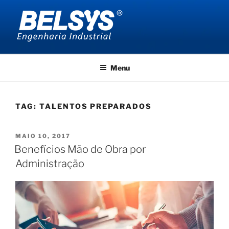
Pular
para
o
conteúdo
BELSYS ENGENHARIA
projetos de engenharia industrial
Menu
TAG:
TALENTOS PREPARADOS
PUBLICADO
MAIO 10, 2017
EM
Benefícios Mão de Obra por
Administração