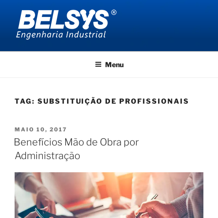
Pular
para
o
conteúdo
BELSYS ENGENHARIA
projetos de engenharia industrial
Menu
TAG:
SUBSTITUIÇÃO DE PROFISSIONAIS
PUBLICADO
MAIO 10, 2017
EM
Benefícios Mão de Obra por
Administração