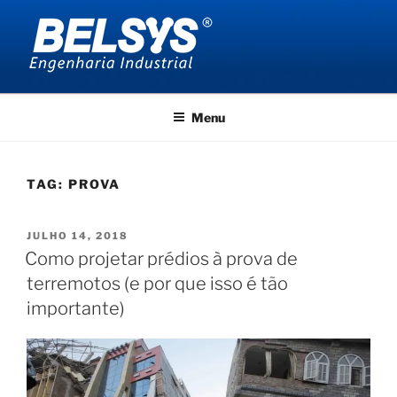
Pular
para
o
conteúdo
BELSYS ENGENHARIA
projetos de engenharia industrial
Menu
TAG:
PROVA
PUBLICADO
JULHO 14, 2018
EM
Como projetar prédios à prova de
terremotos (e por que isso é tão
importante)