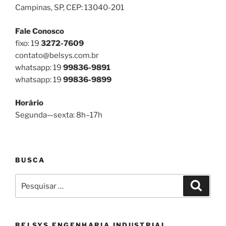
Campinas, SP, CEP: 13040-201
Fale Conosco
fixo: 19
3272-7609
contato@belsys.com.br
whatsapp: 19
99836-9891
whatsapp: 19
99836-9899
Horário
Segunda—sexta: 8h–17h
BUSCA
Pesquisar
Pesqui
por:
BELSYS ENGENHARIA INDUSTRIAL