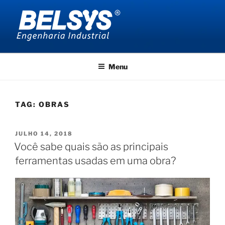
Pular
para
o
conteúdo
BELSYS ENGENHARIA
projetos de engenharia industrial
Menu
TAG:
OBRAS
PUBLICADO
JULHO 14, 2018
EM
Você sabe quais são as principais
ferramentas usadas em uma obra?