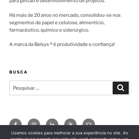
para gestão e desenvolvimento de projetos.
Há mais de 20 anos no mercado, consolidou-se nos
segmentos de papel e celulose, alimentício,
farmacêutico, químico e siderúrgico.
A marca da Belsys ® é produtividade e confiança!
BUSCA
Pesquisar
Pesqui
por:
Facebook
Instagram
Linkedin
YouTube
E-
mail
Usamos cookies para melhorar a sua experiência no site. Ao