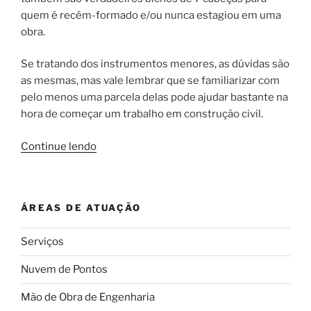
quem é recém-formado e/ou nunca estagiou em uma
obra.
Se tratando dos instrumentos menores, as dúvidas são
as mesmas, mas vale lembrar que se familiarizar com
pelo menos uma parcela delas pode ajudar bastante na
hora de começar um trabalho em construção civil.
“Você
Continue lendo
sabe
quais
são
ÁREAS DE ATUAÇÃO
as
principais
Serviços
ferramentas
usadas
Nuvem de Pontos
em
uma
Mão de Obra de Engenharia