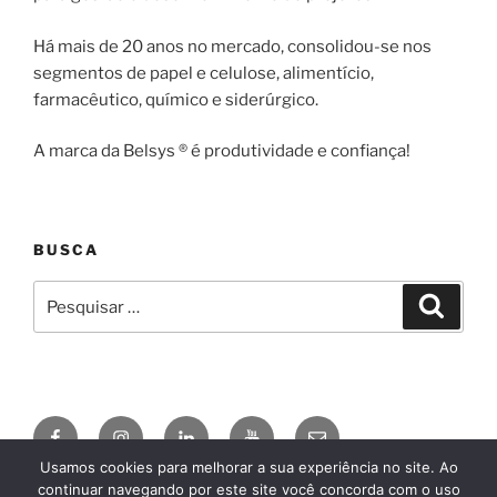
Há mais de 20 anos no mercado, consolidou-se nos
segmentos de papel e celulose, alimentício,
farmacêutico, químico e siderúrgico.
A marca da Belsys ® é produtividade e confiança!
BUSCA
Pesquisar
Pesqui
por:
Facebook
Instagram
Linkedin
YouTube
E-
mail
Usamos cookies para melhorar a sua experiência no site. Ao
continuar navegando por este site você concorda com o uso