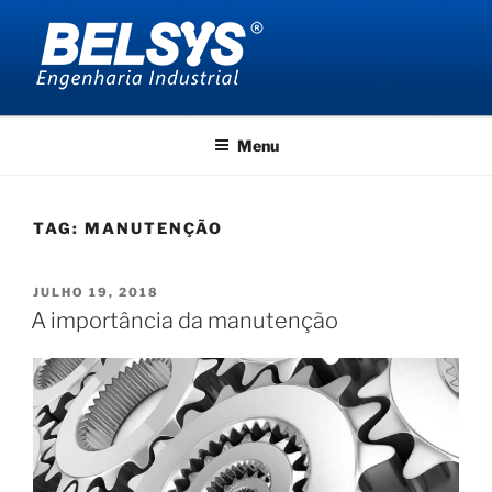
Pular
para
o
conteúdo
BELSYS ENGENHARIA
projetos de engenharia industrial
Menu
TAG:
MANUTENÇÃO
PUBLICADO
JULHO 19, 2018
EM
A importância da manutenção