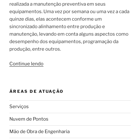
realizada a manutenção preventiva em seus
equipamentos. Uma vez por semana ou uma vez a cada
quinze dias, elas acontecem conforme um
sincronizado alinhamento entre produção e
manutenção, levando em conta alguns aspectos como
desempenho dos equipamentos, programação da
produção, entre outros.
“O
Continue lendo
que
deve
ser
ÁREAS DE ATUAÇÃO
feito
depois
Serviços
de
uma
Nuvem de Pontos
Manutenção
Preventiva?”
Mão de Obra de Engenharia