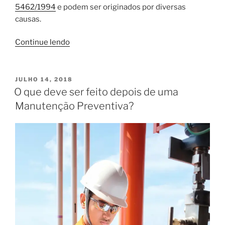
5462/1994
e podem ser originados por diversas
causas.
“A
Continue lendo
importância
da
manutenção”
PUBLICADO
JULHO 14, 2018
EM
O que deve ser feito depois de uma
Manutenção Preventiva?