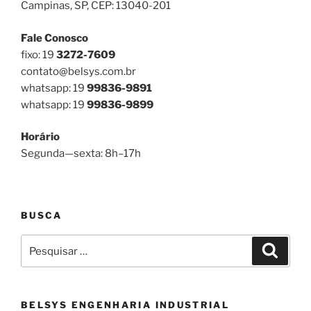
Campinas, SP, CEP: 13040-201
Fale Conosco
fixo: 19
3272-7609
contato@belsys.com.br
whatsapp: 19
99836-9891
whatsapp: 19
99836-9899
Horário
Segunda—sexta: 8h–17h
BUSCA
Pesquisar
Pesqui
por:
BELSYS ENGENHARIA INDUSTRIAL