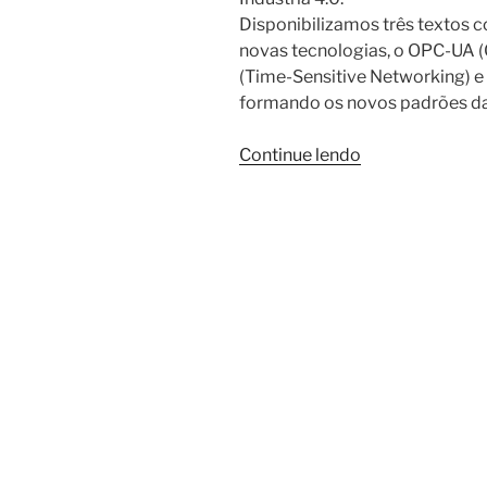
Disponibilizamos três textos 
novas tecnologias, o OPC-UA (O
(Time-Sensitive Networking) e o
formando os novos padrões da 
“Time-
Continue lendo
Sensitive
Networking
(TSN)
na
Automação
Industrial”