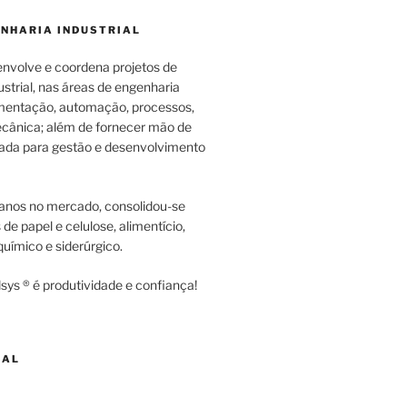
ENHARIA INDUSTRIAL
envolve e coordena projetos de
strial, nas áreas de engenharia
rumentação, automação, processos,
cânica; além de fornecer mão de
zada para gestão e desenvolvimento
anos no mercado, consolidou-se
e papel e celulose, alimentício,
uímico e siderúrgico.
sys ® é produtividade e confiança!
NAL