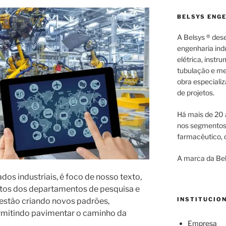
BELSYS ENG
A Belsys ® des
engenharia indu
elétrica, inst
tubulação e me
obra especiali
de projetos.
Há mais de 20 
nos segmentos d
farmacêutico, q
A marca da Bel
os industriais, é foco de nosso texto,
ntos dos departamentos de pesquisa e
INSTITUCIO
estão criando novos padrões,
rmitindo pavimentar o caminho da
Empresa