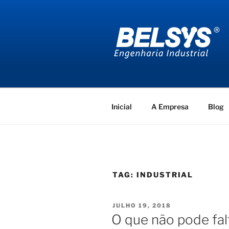
Pular
para
o
conteúdo
BELSYS E
projetos de engenharia industr
Inicial
A Empresa
Blog
TAG:
INDUSTRIAL
PUBLICADO
JULHO 19, 2018
EM
O que não pode fal