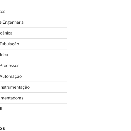
tos
e Engenharia
cânica
 Tubulação
trica
 Processos
 Automação
 Instrumentação
amentadoras
l
OS