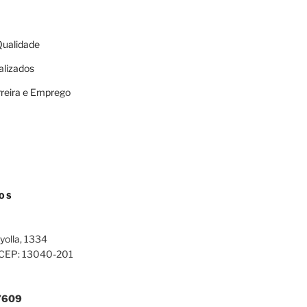
 Qualidade
alizados
rreira e Emprego
OS
yolla, 1334
 CEP: 13040-201
7609