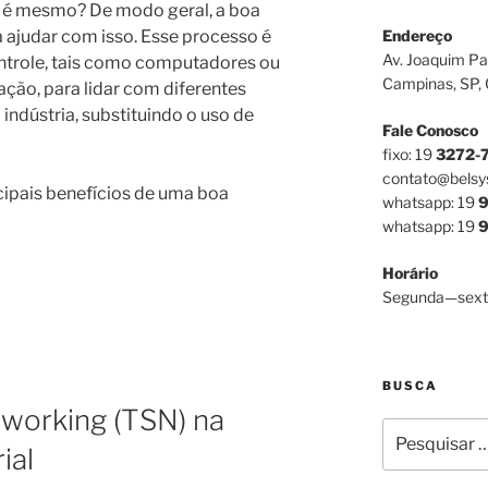
 é mesmo? De modo geral, a boa
 ajudar com isso. Esse processo é
Endereço
Av. Joaquim Pa
trole, tais como computadores ou
Campinas, SP,
ação, para lidar com diferentes
ndústria, substituindo o uso de
Fale Conosco
fixo: 19
3272-
contato@belsy
cipais benefícios de uma boa
whatsapp: 19
9
whatsapp: 19
9
Horário
Segunda—sext
BUSCA
tworking (TSN) na
Pesquisar
ial
por: