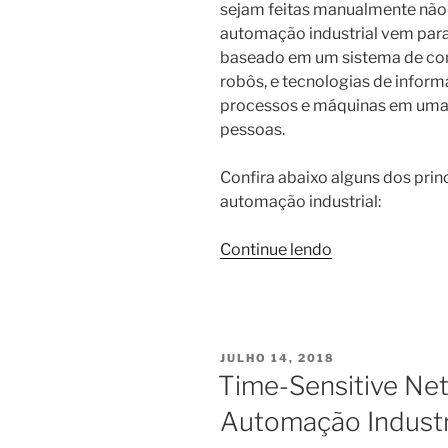
sejam feitas manualmente não
automação industrial vem para
baseado em um sistema de con
robôs, e tecnologias de inform
processos e máquinas em uma i
pessoas.
Confira abaixo alguns dos prin
automação industrial:
“O
Continue lendo
que
não
pode
faltar
PUBLICADO
JULHO 14, 2018
para
EM
Time-Sensitive Ne
uma
Automação Industr
boa
automação