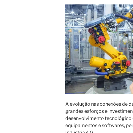
industrial?”
A evolução nas conexões de dad
grandes esforços e investime
desenvolvimento tecnológico 
equipamentos e softwares, pe
Indústria 4.0.