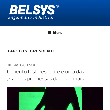
Pular
para
o
conteúdo
BELSYS ENGENHARIA
projetos de engenharia industrial
Menu
TAG:
FOSFORESCENTE
PUBLICADO
JULHO 14, 2018
EM
Cimento fosforescente é uma das
grandes promessas da engenharia