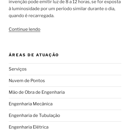
invenção pode
emitir luz de 8 a 12 horas, se for exposta
à luminosidade por um período similar durante o dia,
quando é recarregada.
“Cimento
Continue lendo
fosforescente
é
uma
ÁREAS DE ATUAÇÃO
das
grandes
Serviços
promessas
da
Nuvem de Pontos
engenharia”
Mão de Obra de Engenharia
Engenharia Mecânica
Engenharia de Tubulação
Engenharia Elétrica