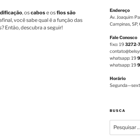
Endereço
dificação
, os
cabos
e os
fios são
Av. Joaquim Pa
afinal, você sabe qual é a função das
Campinas, SP,
s? Então, descubra a seguir!
Fale Conosco
fixo: 19
3272-
contato@belsy
whatsapp: 19
9
whatsapp: 19
9
Horário
Segunda—sext
BUSCA
Pesquisar
por: