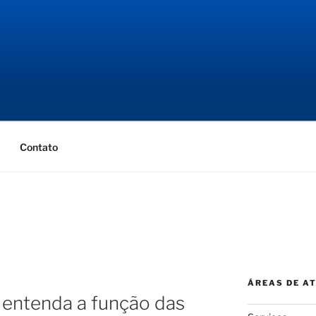
NGENHARIA
ial
Contato
ÁREAS DE A
: entenda a função das