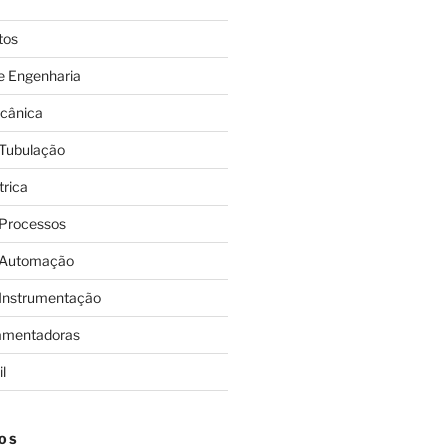
tos
e Engenharia
cânica
 Tubulação
trica
 Processos
 Automação
 Instrumentação
amentadoras
l
OS