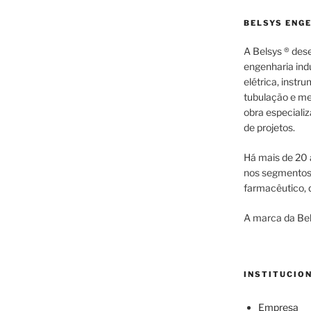
BELSYS ENG
A Belsys ® des
engenharia indu
elétrica, inst
tubulação e me
obra especiali
de projetos.
Há mais de 20 
nos segmentos d
farmacêutico, q
A marca da Bel
INSTITUCIO
Empresa