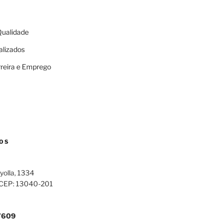
 Qualidade
alizados
rreira e Emprego
OS
yolla, 1334
 CEP: 13040-201
7609