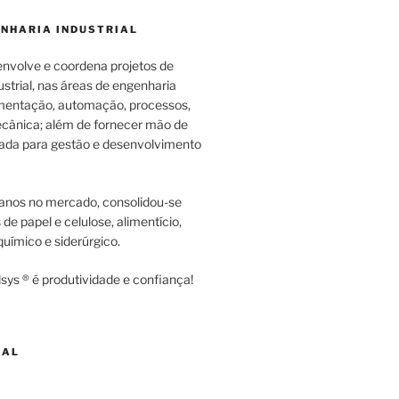
ENHARIA INDUSTRIAL
envolve e coordena projetos de
strial, nas áreas de engenharia
rumentação, automação, processos,
cânica; além de fornecer mão de
zada para gestão e desenvolvimento
anos no mercado, consolidou-se
e papel e celulose, alimentício,
uímico e siderúrgico.
sys ® é produtividade e confiança!
NAL