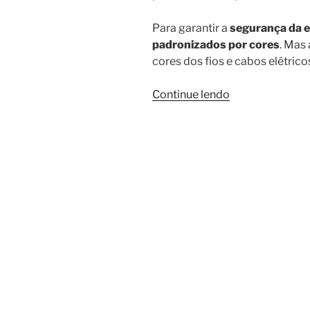
Para garantir a
segurança da e
padronizados por cores
. Mas 
cores dos fios e cabos elétrico
“Materiais
Continue lendo
elétricos:
entenda
a
função
das
cores
dos
fios
e
cabos”