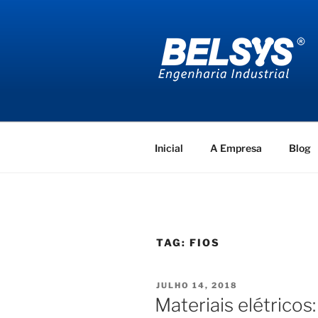
Pular
para
o
conteúdo
BELSYS E
projetos de engenharia industr
Inicial
A Empresa
Blog
TAG:
FIOS
PUBLICADO
JULHO 14, 2018
EM
Materiais elétricos