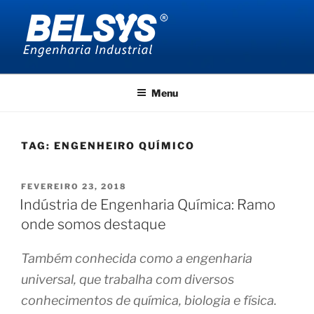
Pular
para
o
conteúdo
BELSYS ENGENHARIA
projetos de engenharia industrial
Menu
TAG:
ENGENHEIRO QUÍMICO
PUBLICADO
FEVEREIRO 23, 2018
EM
Indústria de Engenharia Química: Ramo
onde somos destaque
Também conhecida como a engenharia
universal, que trabalha com diversos
conhecimentos de química, biologia e física.