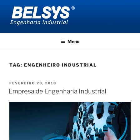
Pular
para
o
conteúdo
BELSYS ENGENHARIA
projetos de engenharia industrial
Menu
TAG:
ENGENHEIRO INDUSTRIAL
PUBLICADO
FEVEREIRO 23, 2018
EM
Empresa de Engenharia Industrial