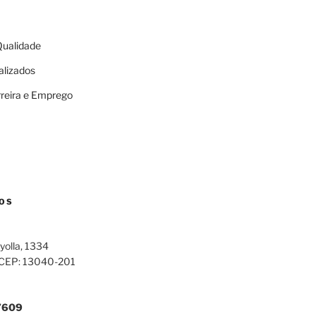
 Qualidade
alizados
rreira e Emprego
OS
yolla, 1334
 CEP: 13040-201
7609