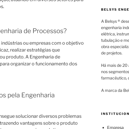
os.
BELSYS ENG
A Belsys ® des
engenharia indu
genharia de Processos?
elétrica, inst
tubulação e me
 indústrias ou empresas com o objetivo
obra especiali
caz, realizar estratégias que
de projetos.
ou produto. A Engenharia de
 para organizar o funcionamento dos
Há mais de 20 
nos segmentos d
farmacêutico, q
A marca da Bel
os pela Engenharia
INSTITUCIO
nsegue solucionar diversos problemas
 trazendo vantagens sobre o produto
Empresa