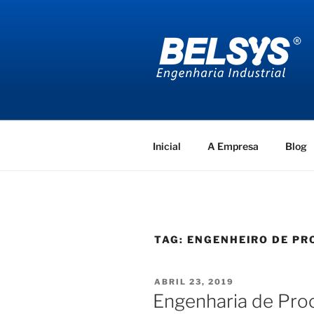
Pular
para
o
conteúdo
BELSYS E
projetos de engenharia industr
Inicial
A Empresa
Blog
TAG:
ENGENHEIRO DE PR
PUBLICADO
ABRIL 23, 2019
EM
Engenharia de Pro