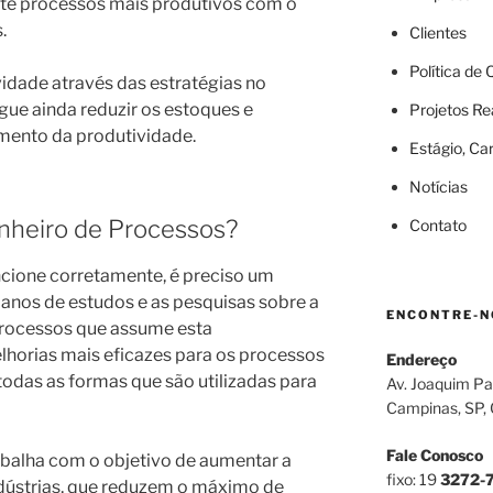
nte processos mais produtivos com o
s.
Clientes
Política de
idade através das estratégias no
gue ainda reduzir os estoques e
Projetos Re
umento da produtividade.
Estágio, Ca
Notícias
nheiro de Processos?
Contato
ncione corretamente, é preciso um
planos de estudos e as pesquisas sobre a
ENCONTRE-N
Processos que assume esta
lhorias mais eficazes para os processos
Endereço
odas as formas que são utilizadas para
Av. Joaquim Pa
Campinas, SP,
Fale Conosco
balha com o objetivo de aumentar a
fixo: 19
3272-
dústrias, que reduzem o máximo de