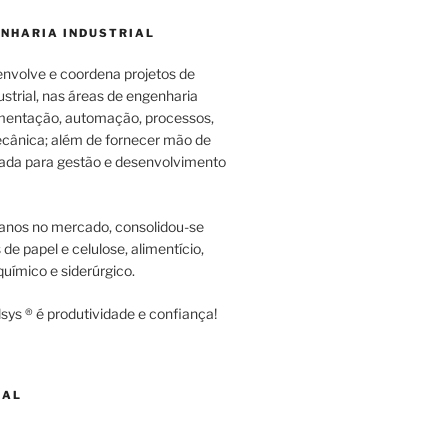
ENHARIA INDUSTRIAL
envolve e coordena projetos de
strial, nas áreas de engenharia
rumentação, automação, processos,
cânica; além de fornecer mão de
zada para gestão e desenvolvimento
anos no mercado, consolidou-se
e papel e celulose, alimentício,
uímico e siderúrgico.
sys ® é produtividade e confiança!
NAL