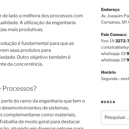
Endereço
r de lado a melhora dos processos com
Av. Joaquim Pa
Campinas, SP,
alidade. A utilização da engenharia
égias mais produtivas.
Fale Conosco
fixo: 19
3272-
rodução é fundamental para que as
contato@belsy
orem seus produtos para
whatsapp: 19
9
ciedade. Outro objetivo também é
whatsapp: 19
9
nte da concorrência.
Horário
Segunda—sext
e Processos?
 parte do ramo da engenharia que tem o
BUSCA
 e desenvolvimentos de sistemas,
Pesquisar
os complementares como materiais,
por:
Trabalha de modo geral para destacar
ução, atuando em diversos setores para