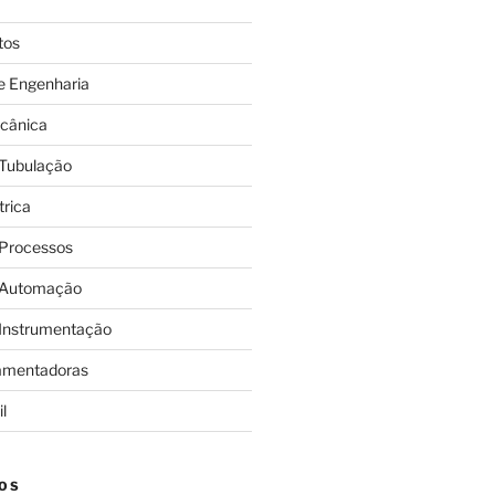
tos
e Engenharia
cânica
 Tubulação
trica
 Processos
 Automação
 Instrumentação
amentadoras
l
OS