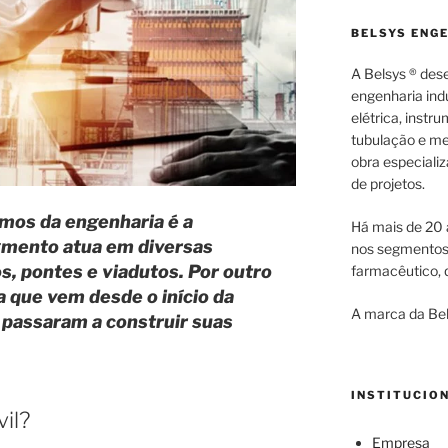
BELSYS ENG
A Belsys ® des
engenharia indu
elétrica, inst
tubulação e me
obra especiali
de projetos.
mos da engenharia é a
Há mais de 20 
egmento atua em diversas
nos segmentos d
, pontes e viadutos. Por outro
farmacêutico, q
a que vem desde o início da
A marca da Bel
 passaram a construir suas
INSTITUCIO
il?
Empresa