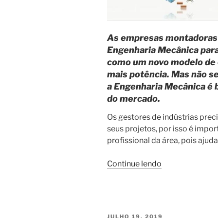
As empresas montadoras 
Engenharia Mecânica para
como um novo modelo de 
mais potência. Mas não se
a Engenharia Mecânica é 
do mercado.
Os gestores de indústrias pre
seus projetos, por isso é impo
profissional da área, pois ajud
“Engenharia
Continue lendo
Mecânica”
PUBLICADO
JULHO 19, 2019