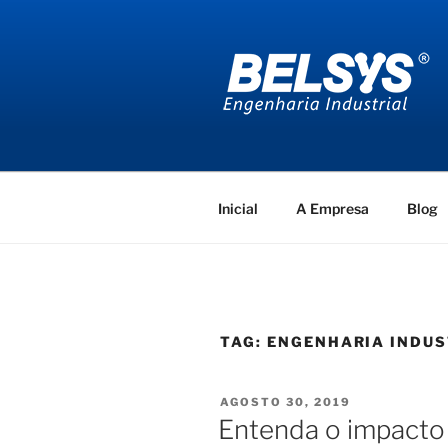
Pular
para
o
conteúdo
BELSYS E
projetos de engenharia industr
Inicial
A Empresa
Blog
TAG:
ENGENHARIA INDUS
PUBLICADO
AGOSTO 30, 2019
EM
Entenda o impacto 