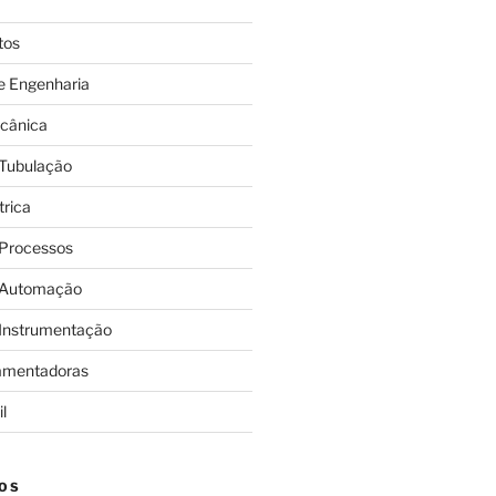
tos
e Engenharia
cânica
 Tubulação
trica
 Processos
 Automação
 Instrumentação
amentadoras
l
OS