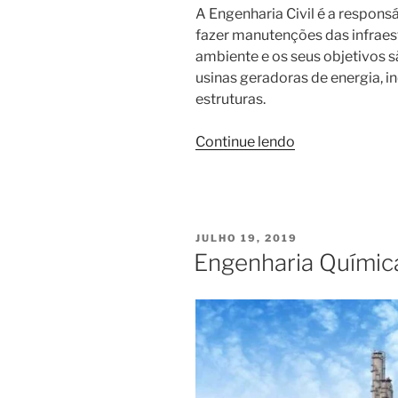
A Engenharia Civil é a responsá
fazer manutenções das infraes
ambiente e os seus objetivos sã
usinas geradoras de energia, i
estruturas.
“Engenheiro
Continue lendo
Civil”
PUBLICADO
JULHO 19, 2019
EM
Engenharia Químic