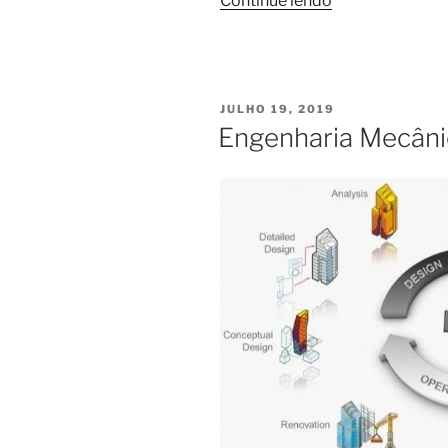
Continue lendo
Química”
PUBLICADO
JULHO 19, 2019
EM
Engenharia Mecâni