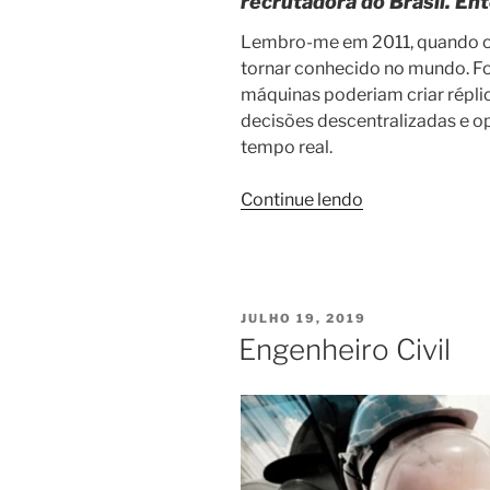
recrutadora do Brasil. En
Lembro-me em 2011, quando o 
tornar conhecido no mundo. Fo
máquinas poderiam criar réplic
decisões descentralizadas e op
tempo real.
“Entenda
Continue lendo
o
impacto
da
indústria
PUBLICADO
JULHO 19, 2019
4.0
EM
Engenheiro Civil
no
mundo
do
trabalho
e
na