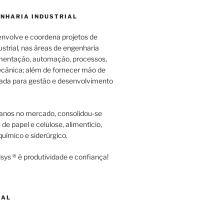
ENHARIA INDUSTRIAL
envolve e coordena projetos de
strial, nas áreas de engenharia
rumentação, automação, processos,
cânica; além de fornecer mão de
zada para gestão e desenvolvimento
anos no mercado, consolidou-se
e papel e celulose, alimentício,
uímico e siderúrgico.
sys ® é produtividade e confiança!
NAL