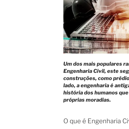
sua
carreira”
Um dos mais populares ra
Engenharia Civil, este s
construções, como prédios
lado, a engenharia é antig
história dos humanos que
próprias moradias.
O que é Engenharia Civ