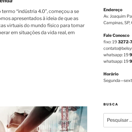
tenda
Endereço
termo “indústria 4.0”, começou a se
Av. Joaquim Pa
mos apresentados à ideia de que as
Campinas, SP,
as virtuais do mundo físico para tomar
erar em situações da vida real, em
Fale Conosco
fixo: 19
3272-
contato@belsy
whatsapp: 19
9
whatsapp: 19
9
Horário
Segunda—sext
BUSCA
Pesquisar
por: