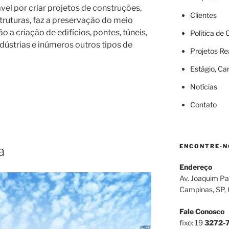
vel por criar projetos de construções,
Clientes
truturas, faz a preservação do meio
o a criação de edifícios, pontes, túneis,
Política de
ndústrias e inúmeros outros tipos de
Projetos Re
Estágio, Ca
Notícias
Contato
ENCONTRE-N
a
Endereço
Av. Joaquim Pa
Campinas, SP,
Fale Conosco
fixo: 19
3272-