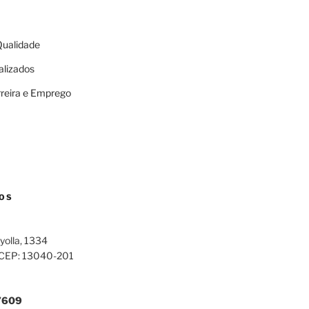
 Qualidade
alizados
rreira e Emprego
OS
yolla, 1334
 CEP: 13040-201
7609